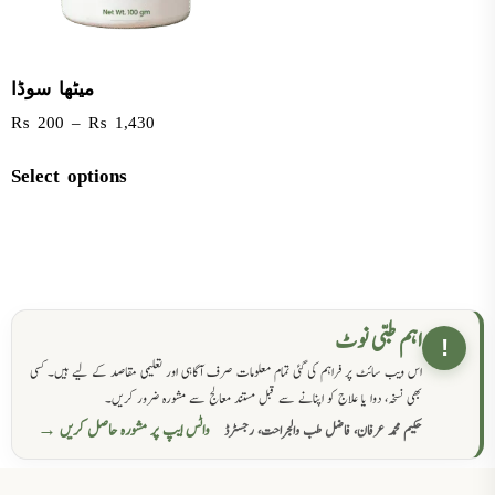
میٹھا سوڈا
₨
200
–
₨
1,430
Select options
اہم طبی نوٹ
!
اس ویب سائٹ پر فراہم کی گئی تمام معلومات صرف آگاہی اور تعلیمی مقاصد کے لیے ہیں۔ کسی
بھی نسخہ، دوا یا علاج کو اپنانے سے قبل مستند معالج سے مشورہ ضرور کریں۔
واٹس ایپ پر مشورہ حاصل کریں →
حکیم محمد عرفان، فاضل طب والجراحت، رجسٹرڈ