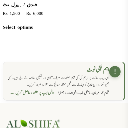
فندق / ہیزل نٹ
₨
1,500
–
₨
6,000
Select options
اہم طبی نوٹ
!
اس ویب سائٹ پر فراہم کی گئی تمام معلومات صرف آگاہی اور تعلیمی مقاصد کے لیے ہیں۔ کسی
بھی نسخہ، دوا یا علاج کو اپنانے سے قبل مستند معالج سے مشورہ ضرور کریں۔
واٹس ایپ پر مشورہ حاصل کریں →
حکیم محمد عرفان، فاضل طب والجراحت، رجسٹرڈ