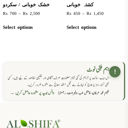
کشتہ خوبانی
خشک خوبانی / سکردو
₨
700
–
₨
2,500
₨
450
–
₨
1,450
Select options
Select options
اہم طبی نوٹ
!
اس ویب سائٹ پر فراہم کی گئی تمام معلومات صرف آگاہی اور تعلیمی مقاصد کے لیے ہیں۔ کسی
بھی نسخہ، دوا یا علاج کو اپنانے سے قبل مستند معالج سے مشورہ ضرور کریں۔
واٹس ایپ پر مشورہ حاصل کریں →
حکیم محمد عرفان، فاضل طب والجراحت، رجسٹرڈ