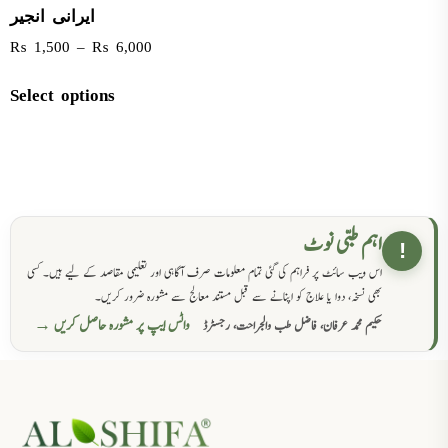
ایرانی انجیر
₨
1,500
–
₨
6,000
Select options
اہم طبی نوٹ
!
اس ویب سائٹ پر فراہم کی گئی تمام معلومات صرف آگاہی اور تعلیمی مقاصد کے لیے ہیں۔ کسی
بھی نسخہ، دوا یا علاج کو اپنانے سے قبل مستند معالج سے مشورہ ضرور کریں۔
واٹس ایپ پر مشورہ حاصل کریں →
حکیم محمد عرفان، فاضل طب والجراحت، رجسٹرڈ