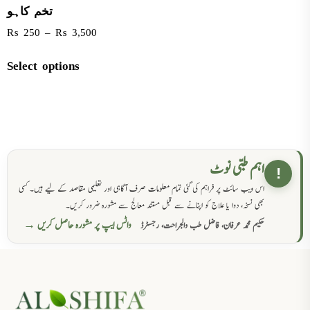
تخم کاہو
₨
250
–
₨
3,500
Select options
اہم طبی نوٹ
!
اس ویب سائٹ پر فراہم کی گئی تمام معلومات صرف آگاہی اور تعلیمی مقاصد کے لیے ہیں۔ کسی
بھی نسخہ، دوا یا علاج کو اپنانے سے قبل مستند معالج سے مشورہ ضرور کریں۔
واٹس ایپ پر مشورہ حاصل کریں →
حکیم محمد عرفان، فاضل طب والجراحت، رجسٹرڈ