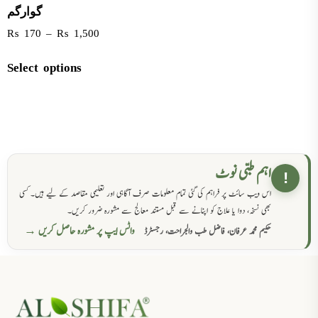
گوارگم
₨
170
–
₨
1,500
Select options
اہم طبی نوٹ
!
اس ویب سائٹ پر فراہم کی گئی تمام معلومات صرف آگاہی اور تعلیمی مقاصد کے لیے ہیں۔ کسی
بھی نسخہ، دوا یا علاج کو اپنانے سے قبل مستند معالج سے مشورہ ضرور کریں۔
واٹس ایپ پر مشورہ حاصل کریں →
حکیم محمد عرفان، فاضل طب والجراحت، رجسٹرڈ