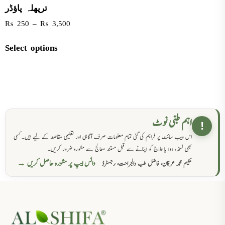
ترپھلہ پاؤڈر
₨
250
–
₨
3,500
Select options
اہم طبی نوٹ
!
اس ویب سائٹ پر فراہم کی گئی تمام معلومات صرف آگاہی اور تعلیمی مقاصد کے لیے ہیں۔ کسی
بھی نسخہ، دوا یا علاج کو اپنانے سے قبل مستند معالج سے مشورہ ضرور کریں۔
واٹس ایپ پر مشورہ حاصل کریں →
حکیم محمد عرفان، فاضل طب والجراحت، رجسٹرڈ