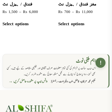
مغز فندق / ہیزل نٹ
فندق / ہیزل نٹ
₨
1,500
–
₨
6,000
₨
700
–
₨
11,000
Select options
Select options
اہم طبی نوٹ
!
اس ویب سائٹ پر فراہم کی گئی تمام معلومات صرف آگاہی اور تعلیمی مقاصد کے لیے ہیں۔ کسی
بھی نسخہ، دوا یا علاج کو اپنانے سے قبل مستند معالج سے مشورہ ضرور کریں۔
واٹس ایپ پر مشورہ حاصل کریں →
حکیم محمد عرفان، فاضل طب والجراحت، رجسٹرڈ