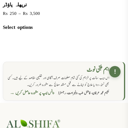
ترپھلہ پاؤڈر
₨
250
–
₨
3,500
Select options
اہم طبی نوٹ
!
اس ویب سائٹ پر فراہم کی گئی تمام معلومات صرف آگاہی اور تعلیمی مقاصد کے لیے ہیں۔ کسی
بھی نسخہ، دوا یا علاج کو اپنانے سے قبل مستند معالج سے مشورہ ضرور کریں۔
واٹس ایپ پر مشورہ حاصل کریں →
حکیم محمد عرفان، فاضل طب والجراحت، رجسٹرڈ