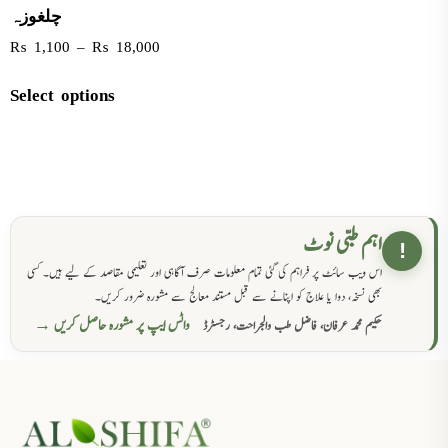
چلغوزہ
₨
1,100
–
₨
18,000
Select options
اہم طبی نوٹ
!
اس ویب سائٹ پر فراہم کی گئی تمام معلومات صرف آگاہی اور تعلیمی مقاصد کے لیے ہیں۔ کسی
بھی نسخہ، دوا یا علاج کو اپنانے سے قبل مستند معالج سے مشورہ ضرور کریں۔
واٹس ایپ پر مشورہ حاصل کریں →
حکیم محمد عرفان، فاضل طب والجراحت، رجسٹرڈ