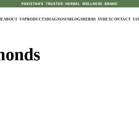
PAKISTAN'S TRUSTED HERBAL WELLNESS BRAND
ME
ABOUT US
PRODUCTS
DIAGNOSIS
BLOGS
HERBS INDEX
CONTACT US
monds