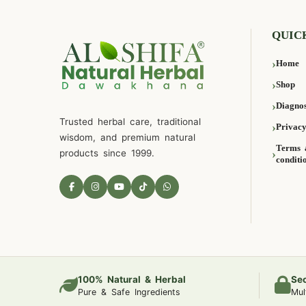
QUIC
Home
Shop
Diagnos
Trusted herbal care, traditional
Privacy
wisdom, and premium natural
Terms 
products since 1999.
conditi
100% Natural & Herbal
Se
Pure & Safe Ingredients
Mul