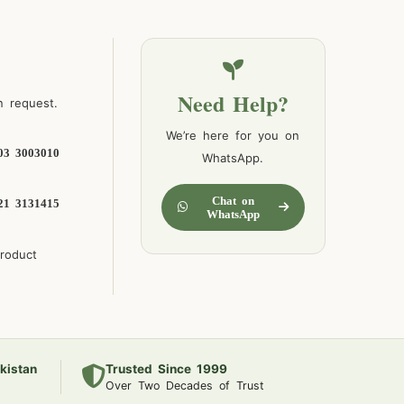
Need Help?
n request.
We’re here for you on
03 3003010
WhatsApp.
Chat on
21 3131415
WhatsApp
product
kistan
Trusted Since 1999
Over Two Decades of Trust