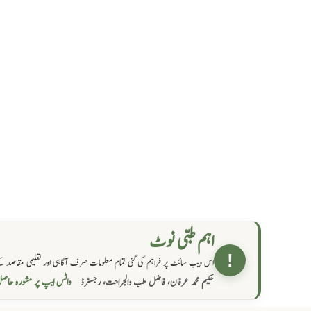
اہم طبی نوٹ
!
اس ویب سائٹ پر فراہم کی گئی تمام معلومات صرف آگاہی اور تعلیمی مقاصد کے
واٹس ایپ پر مشورہ  →
حکیم محمد عرفان، فاضل طب والجراحت، رجسٹرڈ