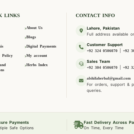
K LINKS
CONTACT INFO
About Us
Lahore, Pakistan
Full address available o
Blogs
Customer Support
is
Digital Payments
|
+92 324 0506070
+92 3
 Policy
My account
Sales Team
and
Herbs Index
|
+92 304 0506070
+92 3
ons
alshifaherbal@gmail.com
For orders, support & 
queries.
cure Payments
Fast Delivery Across Pa
tiple Safe Options
On Time, Every Time