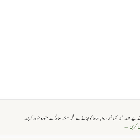
 لیے ہیں۔ کسی بھی نسخہ، دوا یا علاج کو اپنانے سے قبل مستند معالج سے مشورہ ضرور کریں۔
حاصل کریں