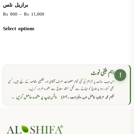
برازیل نٹس
₨
800
–
₨
11,000
Select options
اہم طبی نوٹ
!
اس ویب سائٹ پر فراہم کی گئی تمام معلومات صرف آگاہی اور تعلیمی مقاصد کے لیے ہیں۔ کسی
بھی نسخہ، دوا یا علاج کو اپنانے سے قبل مستند معالج سے مشورہ ضرور کریں۔
واٹس ایپ پر مشورہ حاصل کریں →
حکیم محمد عرفان، فاضل طب والجراحت، رجسٹرڈ