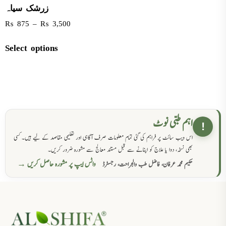
زرشک سیاہ
₨
875
–
₨
3,500
Select options
اہم طبی نوٹ
!
اس ویب سائٹ پر فراہم کی گئی تمام معلومات صرف آگاہی اور تعلیمی مقاصد کے لیے ہیں۔ کسی
بھی نسخہ، دوا یا علاج کو اپنانے سے قبل مستند معالج سے مشورہ ضرور کریں۔
واٹس ایپ پر مشورہ حاصل کریں →
حکیم محمد عرفان، فاضل طب والجراحت، رجسٹرڈ