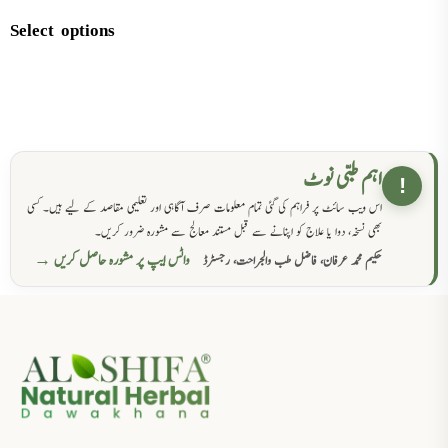
Select options
اہم طبی نوٹ
!
اس ویب سائٹ پر فراہم کی گئی تمام معلومات صرف آگاہی اور تعلیمی مقاصد کے لیے ہیں۔ کسی
بھی نسخہ، دوا یا علاج کو اپنانے سے قبل مستند معالج سے مشورہ ضرور کریں۔
واٹس ایپ پر مشورہ حاصل کریں →
حکیم محمد عرفان، فاضل طب والجراحت، رجسٹرڈ