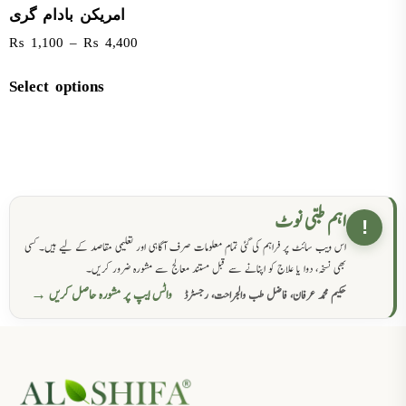
امریکن بادام گری
₨
1,100
–
₨
4,400
Select options
اہم طبی نوٹ
!
اس ویب سائٹ پر فراہم کی گئی تمام معلومات صرف آگاہی اور تعلیمی مقاصد کے لیے ہیں۔ کسی
بھی نسخہ، دوا یا علاج کو اپنانے سے قبل مستند معالج سے مشورہ ضرور کریں۔
واٹس ایپ پر مشورہ حاصل کریں →
حکیم محمد عرفان، فاضل طب والجراحت، رجسٹرڈ