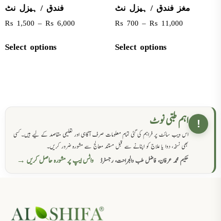
مغز فندق / ہیزل نٹ
فندق / ہیزل نٹ
₨
1,500
–
₨
6,000
₨
700
–
₨
11,000
Select options
Select options
اہم طبی نوٹ
!
اس ویب سائٹ پر فراہم کی گئی تمام معلومات صرف آگاہی اور تعلیمی مقاصد کے لیے ہیں۔ کسی
بھی نسخہ، دوا یا علاج کو اپنانے سے قبل مستند معالج سے مشورہ ضرور کریں۔
واٹس ایپ پر مشورہ حاصل کریں →
حکیم محمد عرفان، فاضل طب والجراحت، رجسٹرڈ