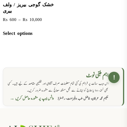
خشک گوجی بیریز / ولف
بیری
₨
600
–
₨
10,000
Select options
اہم طبی نوٹ
!
اس ویب سائٹ پر فراہم کی گئی تمام معلومات صرف آگاہی اور تعلیمی مقاصد کے لیے ہیں۔ کسی
بھی نسخہ، دوا یا علاج کو اپنانے سے قبل مستند معالج سے مشورہ ضرور کریں۔
واٹس ایپ پر مشورہ حاصل کریں →
حکیم محمد عرفان، فاضل طب والجراحت، رجسٹرڈ