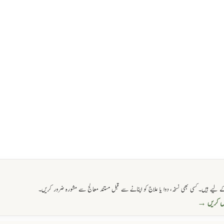
 لیے ہیں۔ کسی بھی نسخہ، دوا یا علاج کو اپنانے سے قبل مستند معالج سے مشورہ ضرور کریں۔
حاصل کریں