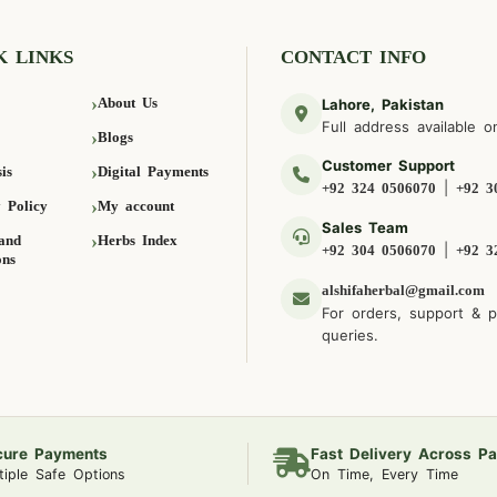
K LINKS
CONTACT INFO
About Us
Lahore, Pakistan
Full address available o
Blogs
Customer Support
is
Digital Payments
|
+92 324 0506070
+92 3
 Policy
My account
Sales Team
and
Herbs Index
|
+92 304 0506070
+92 3
ons
alshifaherbal@gmail.com
For orders, support & 
queries.
cure Payments
Fast Delivery Across Pa
tiple Safe Options
On Time, Every Time