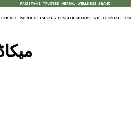
PAKISTAN'S TRUSTED HERBAL WELLNESS BRAND
ME
ABOUT US
PRODUCTS
DIAGNOSIS
BLOGS
HERBS INDEX
CONTACT US
میکاڈ