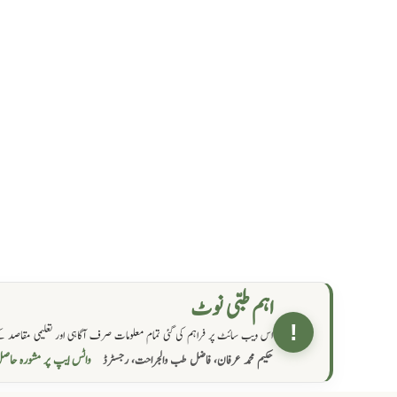
اہم طبی نوٹ
!
اس ویب سائٹ پر فراہم کی گئی تمام معلومات صرف آگاہی اور تعلیمی مقاصد کے
واٹس ایپ پر مشورہ  →
حکیم محمد عرفان، فاضل طب والجراحت، رجسٹرڈ