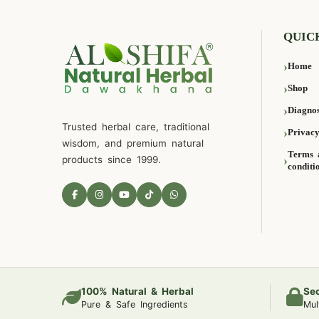
QUIC
Home
Shop
Diagnos
Trusted herbal care, traditional
Privacy
wisdom, and premium natural
Terms 
products since 1999.
conditi
100% Natural & Herbal
Se
Pure & Safe Ingredients
Mul