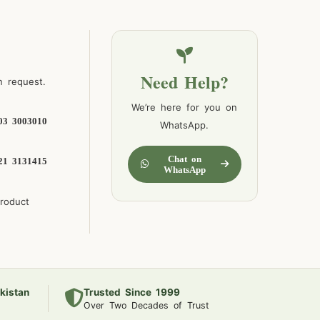
Need Help?
n request.
We’re here for you on
03 3003010
WhatsApp.
Chat on
21 3131415
WhatsApp
product
kistan
Trusted Since 1999
Over Two Decades of Trust