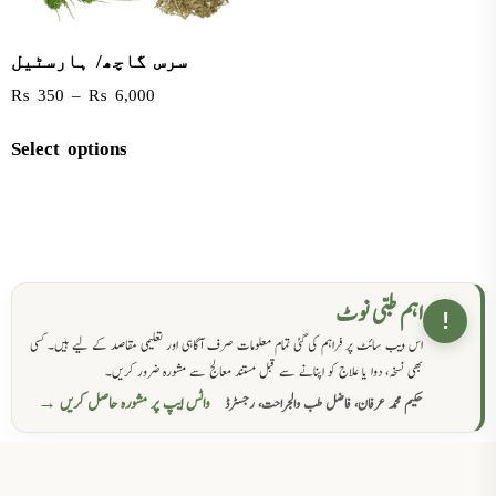
سرس گاچھ/ ہارسٹیل
₨
350
–
₨
6,000
Select options
اہم طبی نوٹ
!
اس ویب سائٹ پر فراہم کی گئی تمام معلومات صرف آگاہی اور تعلیمی مقاصد کے لیے ہیں۔ کسی
بھی نسخہ، دوا یا علاج کو اپنانے سے قبل مستند معالج سے مشورہ ضرور کریں۔
واٹس ایپ پر مشورہ حاصل کریں →
حکیم محمد عرفان، فاضل طب والجراحت، رجسٹرڈ