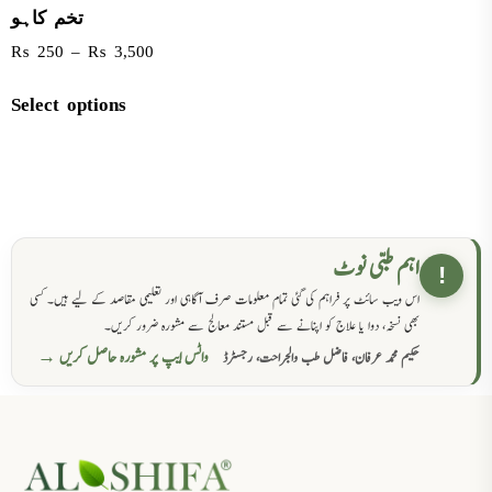
تخم کاہو
₨
250
–
₨
3,500
Select options
اہم طبی نوٹ
!
اس ویب سائٹ پر فراہم کی گئی تمام معلومات صرف آگاہی اور تعلیمی مقاصد کے لیے ہیں۔ کسی
بھی نسخہ، دوا یا علاج کو اپنانے سے قبل مستند معالج سے مشورہ ضرور کریں۔
واٹس ایپ پر مشورہ حاصل کریں →
حکیم محمد عرفان، فاضل طب والجراحت، رجسٹرڈ