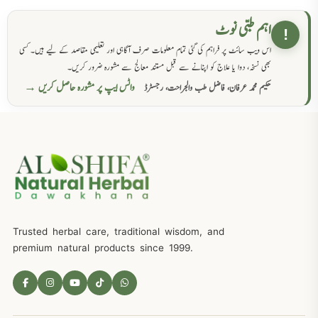
اہم طبی نوٹ
!
اس ویب سائٹ پر فراہم کی گئی تمام معلومات صرف آگاہی اور تعلیمی مقاصد کے لیے ہیں۔ کسی
بھی نسخہ، دوا یا علاج کو اپنانے سے قبل مستند معالج سے مشورہ ضرور کریں۔
واٹس ایپ پر مشورہ حاصل کریں →
حکیم محمد عرفان، فاضل طب والجراحت، رجسٹرڈ
Trusted herbal care, traditional wisdom, and
premium natural products since 1999.