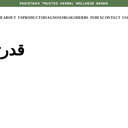
PAKISTAN'S TRUSTED HERBAL WELLNESS BRAND
ME
ABOUT US
PRODUCTS
DIAGNOSIS
BLOGS
HERBS INDEX
CONTACT US
قدرت