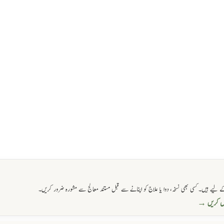
 لیے ہیں۔ کسی بھی نسخہ، دوا یا علاج کو اپنانے سے قبل مستند معالج سے مشورہ ضرور کریں۔
حاصل کریں