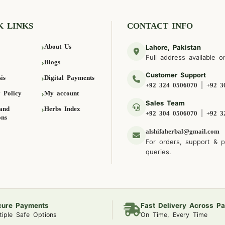
K LINKS
CONTACT INFO
About Us
Lahore, Pakistan
Full address available o
Blogs
Customer Support
is
Digital Payments
|
+92 324 0506070
+92 3
 Policy
My account
Sales Team
and
Herbs Index
|
+92 304 0506070
+92 3
ons
alshifaherbal@gmail.com
For orders, support & 
queries.
cure Payments
Fast Delivery Across Pa
tiple Safe Options
On Time, Every Time