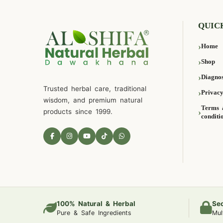
QUIC
Home
Shop
Diagnos
Trusted herbal care, traditional
Privacy
wisdom, and premium natural
Terms 
products since 1999.
conditi
100% Natural & Herbal
Se
Pure & Safe Ingredients
Mul