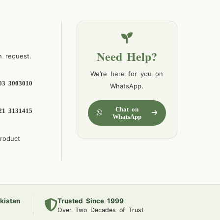
Need Help?
n request.
We’re here for you on
03 3003010
WhatsApp.
Chat on
21 3131415
WhatsApp
product
kistan
Trusted Since 1999
Over Two Decades of Trust