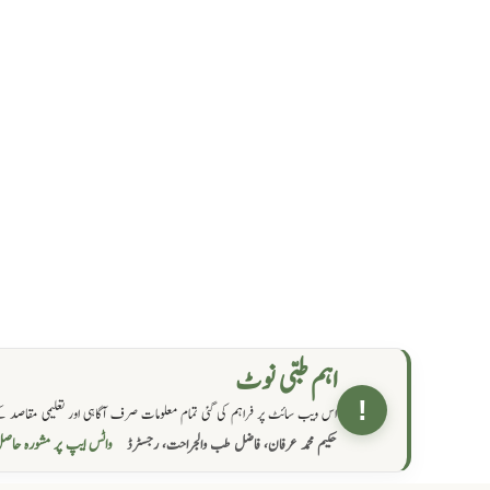
اہم طبی نوٹ
!
اس ویب سائٹ پر فراہم کی گئی تمام معلومات صرف آگاہی اور تعلیمی مقاصد کے
واٹس ایپ پر مشورہ  →
حکیم محمد عرفان، فاضل طب والجراحت، رجسٹرڈ