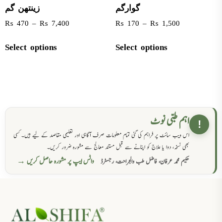
گوارگم
زینتھن گم
₨
470
–
₨
7,400
₨
170
–
₨
1,500
Select options
Select options
اہم طبی نوٹ
!
اس ویب سائٹ پر فراہم کی گئی تمام معلومات صرف آگاہی اور تعلیمی مقاصد کے لیے ہیں۔ کسی
بھی نسخہ، دوا یا علاج کو اپنانے سے قبل مستند معالج سے مشورہ ضرور کریں۔
واٹس ایپ پر مشورہ حاصل کریں →
حکیم محمد عرفان، فاضل طب والجراحت، رجسٹرڈ