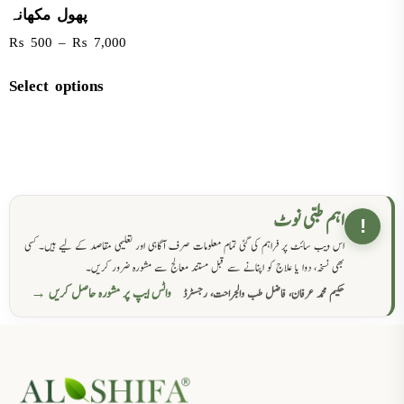
پھول مکھانہ
₨
500
–
₨
7,000
Select options
اہم طبی نوٹ
!
اس ویب سائٹ پر فراہم کی گئی تمام معلومات صرف آگاہی اور تعلیمی مقاصد کے لیے ہیں۔ کسی
بھی نسخہ، دوا یا علاج کو اپنانے سے قبل مستند معالج سے مشورہ ضرور کریں۔
واٹس ایپ پر مشورہ حاصل کریں →
حکیم محمد عرفان، فاضل طب والجراحت، رجسٹرڈ