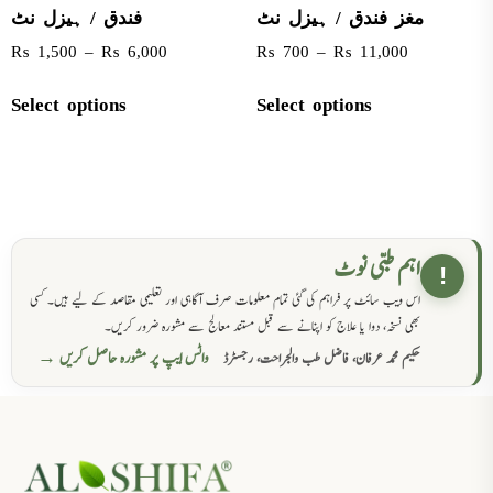
مغز فندق / ہیزل نٹ
فندق / ہیزل نٹ
₨
1,500
–
₨
6,000
₨
700
–
₨
11,000
Select options
Select options
اہم طبی نوٹ
!
اس ویب سائٹ پر فراہم کی گئی تمام معلومات صرف آگاہی اور تعلیمی مقاصد کے لیے ہیں۔ کسی
بھی نسخہ، دوا یا علاج کو اپنانے سے قبل مستند معالج سے مشورہ ضرور کریں۔
واٹس ایپ پر مشورہ حاصل کریں →
حکیم محمد عرفان، فاضل طب والجراحت، رجسٹرڈ