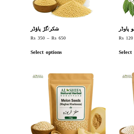
 پاوڈر
شکر/گڑ پاؤڈر
₨
350
–
₨
650
₨
120
Select options
Select