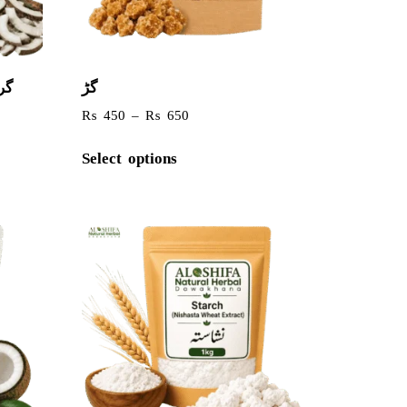
گڑ
گر
₨
450
–
₨
650
Select options