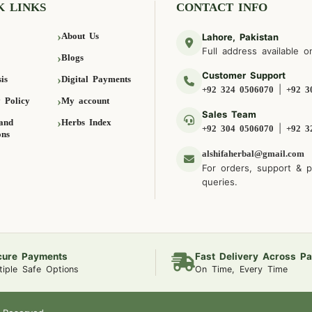
K LINKS
CONTACT INFO
About Us
Lahore, Pakistan
Full address available o
Blogs
Customer Support
is
Digital Payments
|
+92 324 0506070
+92 3
 Policy
My account
Sales Team
and
Herbs Index
|
+92 304 0506070
+92 3
ons
alshifaherbal@gmail.com
For orders, support & 
queries.
cure Payments
Fast Delivery Across Pa
tiple Safe Options
On Time, Every Time