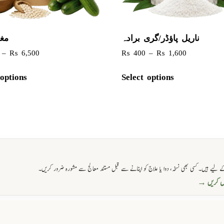
ناریل پاؤڈر/گری برادہ
مغز
–
₨
6,500
₨
400
–
₨
1,600
 options
Select options
 لیے ہیں۔ کسی بھی نسخہ، دوا یا علاج کو اپنانے سے قبل مستند معالج سے مشورہ ضرور کریں۔
حاصل کریں