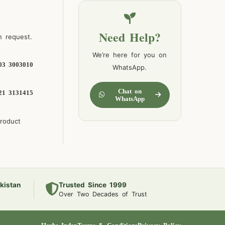
Need Help?
n request.
We’re here for you on
03 3003010
WhatsApp.
Chat on
21 3131415
WhatsApp
product
kistan
Trusted Since 1999
Over Two Decades of Trust