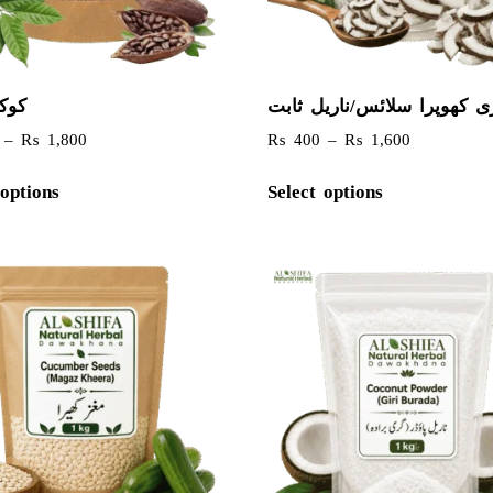
ی کھوپرا سلائس/ناریل ثابت
کوکو
–
₨
1,800
₨
400
–
₨
1,600
 options
Select options