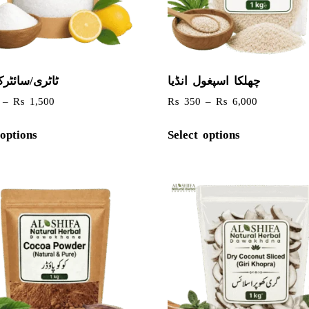
چھلکا اسپغول انڈیا
ٹاٹری/سائٹر
–
₨
1,500
₨
350
–
₨
6,000
 options
Select options