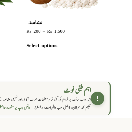
نشاستہ
₨
200
–
₨
1,600
Select options
اہم طبی نوٹ
!
اس ویب سائٹ پر فراہم کی گئی تمام معلومات صرف آگاہی اور تعلیمی مقاصد کے
واٹس ایپ پر مشورہ  →
حکیم محمد عرفان، فاضل طب والجراحت، رجسٹرڈ