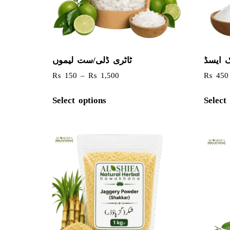
ک ایسڈ
ٹاٹری ڈلی/ست لیموں
₨
150
–
₨
1,500
₨
450
Select options
Select