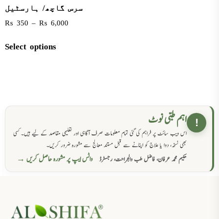
سرس گاچھ/ ہارسٹیل
₨
350
–
₨
6,000
Select options
اہم طبی نوٹ
!
اس ویب سائٹ پر فراہم کی گئی تمام معلومات صرف آگاہی اور تعلیمی مقاصد کے لیے ہیں۔ کسی
بھی نسخہ، دوا یا علاج کو اپنانے سے قبل مستند معالج سے مشورہ ضرور کریں۔
واٹس ایپ پر مشورہ حاصل کریں →
حکیم محمد عرفان، فاضل طب والجراحت، رجسٹرڈ