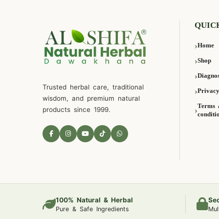
QUIC
Home
Shop
Diagnos
Trusted herbal care, traditional
Privacy
wisdom, and premium natural
Terms 
products since 1999.
conditi
100% Natural & Herbal
Se
Pure & Safe Ingredients
Mul