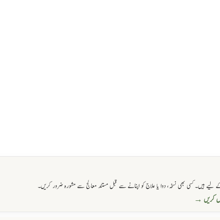
 لیے ہیں۔ کسی بھی نسخہ، دوا یا علاج کو اپنانے سے قبل مستند معالج سے مشورہ ضرور کریں۔
حاصل کریں