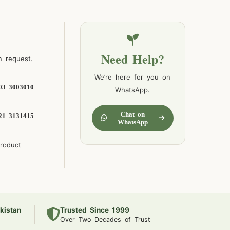
Need Help?
n request.
We’re here for you on
03 3003010
WhatsApp.
Chat on
21 3131415
WhatsApp
product
kistan
Trusted Since 1999
Over Two Decades of Trust