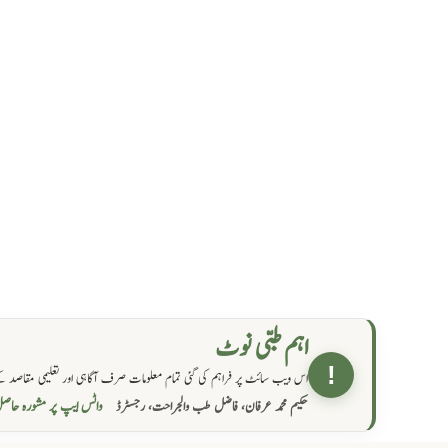
اہم طبی نوٹ
!
اس ویب سائٹ پر فراہم کی گئی تمام معلومات صرف آگاہی اور تعلیمی مقاصد کے
واٹس ایپ پر مشورہ  →
حکیم محمد عرفان، فاضل طب والجراحت، رجسٹرڈ