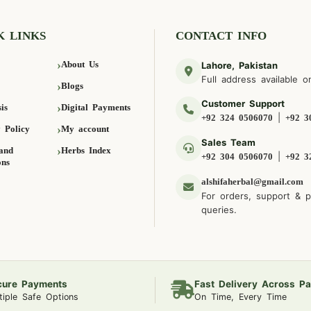
K LINKS
CONTACT INFO
About Us
Lahore, Pakistan
Full address available o
Blogs
Customer Support
is
Digital Payments
|
+92 324 0506070
+92 3
 Policy
My account
Sales Team
and
Herbs Index
|
+92 304 0506070
+92 3
ons
alshifaherbal@gmail.com
For orders, support & 
queries.
cure Payments
Fast Delivery Across Pa
tiple Safe Options
On Time, Every Time