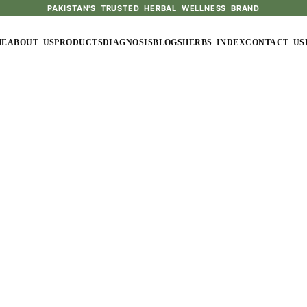
PAKISTAN'S TRUSTED HERBAL WELLNESS BRAND
ME
ABOUT US
PRODUCTS
DIAGNOSIS
BLOGS
HERBS INDEX
CONTACT US