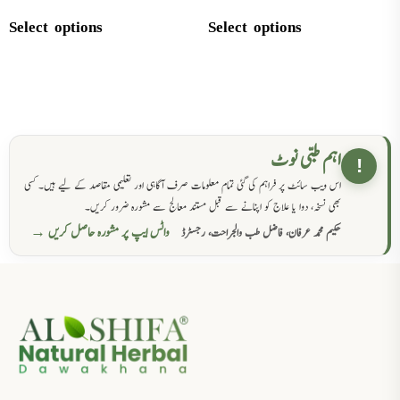
Select options
Select options
اہم طبی نوٹ
!
اس ویب سائٹ پر فراہم کی گئی تمام معلومات صرف آگاہی اور تعلیمی مقاصد کے لیے ہیں۔ کسی
بھی نسخہ، دوا یا علاج کو اپنانے سے قبل مستند معالج سے مشورہ ضرور کریں۔
واٹس ایپ پر مشورہ حاصل کریں →
حکیم محمد عرفان، فاضل طب والجراحت، رجسٹرڈ