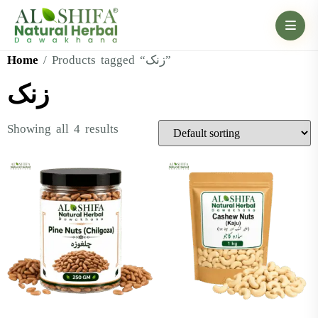
Home
/ Products tagged “زنک”
زنک
Showing all 4 results