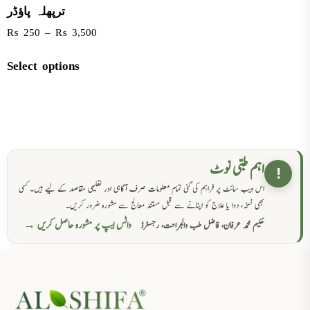
ترپھلہ پاؤڈر
₨
250
–
₨
3,500
Select options
اہم طبی نوٹ
!
اس ویب سائٹ پر فراہم کی گئی تمام معلومات صرف آگاہی اور تعلیمی مقاصد کے لیے ہیں۔ کسی
بھی نسخہ، دوا یا علاج کو اپنانے سے قبل مستند معالج سے مشورہ ضرور کریں۔
واٹس ایپ پر مشورہ حاصل کریں →
حکیم محمد عرفان، فاضل طب والجراحت، رجسٹرڈ