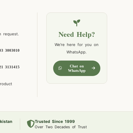
Need Help?
n request.
We’re here for you on
03 3003010
WhatsApp.
Chat on
21 3131415
WhatsApp
product
kistan
Trusted Since 1999
Over Two Decades of Trust