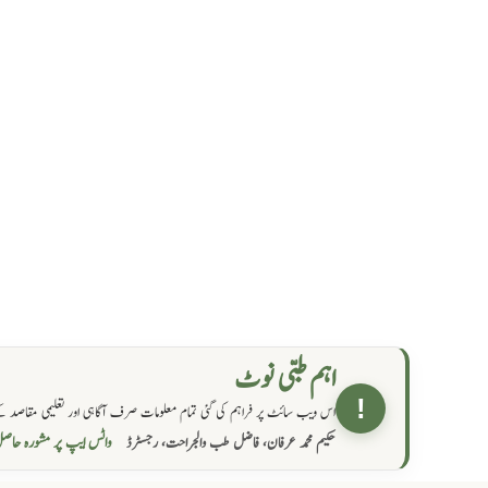
اہم طبی نوٹ
!
اس ویب سائٹ پر فراہم کی گئی تمام معلومات صرف آگاہی اور تعلیمی مقاصد کے
واٹس ایپ پر مشورہ  →
حکیم محمد عرفان، فاضل طب والجراحت، رجسٹرڈ