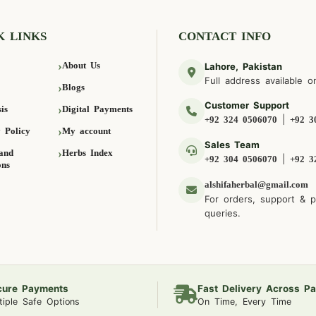
K LINKS
CONTACT INFO
About Us
Lahore, Pakistan
Full address available o
Blogs
Customer Support
is
Digital Payments
|
+92 324 0506070
+92 3
 Policy
My account
Sales Team
and
Herbs Index
|
+92 304 0506070
+92 3
ons
alshifaherbal@gmail.com
For orders, support & 
queries.
cure Payments
Fast Delivery Across Pa
tiple Safe Options
On Time, Every Time