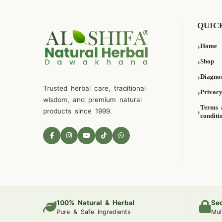
QUIC
Home
Shop
Diagnos
Trusted herbal care, traditional
Privacy
wisdom, and premium natural
Terms 
products since 1999.
conditi
100% Natural & Herbal
Se
Pure & Safe Ingredients
Mul