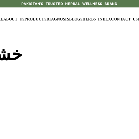
PAKISTAN'S TRUSTED HERBAL WELLNESS BRAND
ME
ABOUT US
PRODUCTS
DIAGNOSIS
BLOGS
HERBS INDEX
CONTACT US
خشک