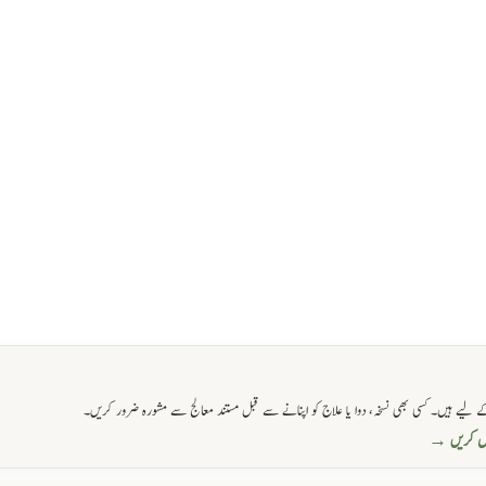
 لیے ہیں۔ کسی بھی نسخہ، دوا یا علاج کو اپنانے سے قبل مستند معالج سے مشورہ ضرور کریں۔
حاصل کریں