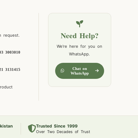
Need Help?
n request.
We’re here for you on
03 3003010
WhatsApp.
Chat on
21 3131415
WhatsApp
product
kistan
Trusted Since 1999
Over Two Decades of Trust