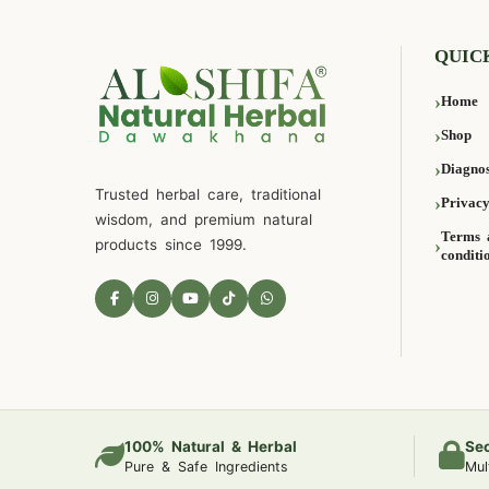
QUIC
Home
Shop
Diagnos
Trusted herbal care, traditional
Privacy
wisdom, and premium natural
Terms 
products since 1999.
conditi
100% Natural & Herbal
Se
Pure & Safe Ingredients
Mul