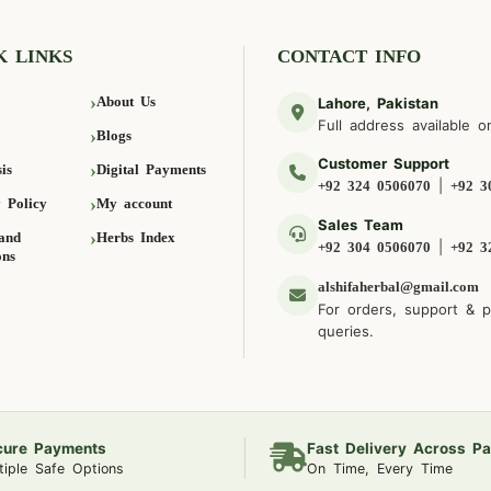
K LINKS
CONTACT INFO
About Us
Lahore, Pakistan
Full address available o
Blogs
Customer Support
is
Digital Payments
|
+92 324 0506070
+92 3
 Policy
My account
Sales Team
and
Herbs Index
|
+92 304 0506070
+92 3
ons
alshifaherbal@gmail.com
For orders, support & 
queries.
cure Payments
Fast Delivery Across Pa
tiple Safe Options
On Time, Every Time