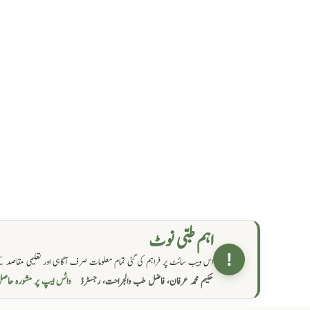
اہم طبی نوٹ
!
اس ویب سائٹ پر فراہم کی گئی تمام معلومات صرف آگاہی اور تعلیمی مقاصد کے
واٹس ایپ پر مشورہ  →
حکیم محمد عرفان، فاضل طب والجراحت، رجسٹرڈ