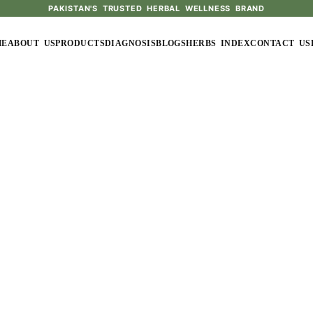
PAKISTAN'S TRUSTED HERBAL WELLNESS BRAND
ME
ABOUT US
PRODUCTS
DIAGNOSIS
BLOGS
HERBS INDEX
CONTACT US