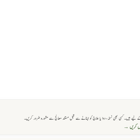
 لیے ہیں۔ کسی بھی نسخہ، دوا یا علاج کو اپنانے سے قبل مستند معالج سے مشورہ ضرور کریں۔
حاصل کریں