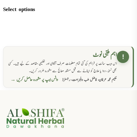
Select options
اہم طبی نوٹ
!
اس ویب سائٹ پر فراہم کی گئی تمام معلومات صرف آگاہی اور تعلیمی مقاصد کے لیے ہیں۔ کسی
بھی نسخہ، دوا یا علاج کو اپنانے سے قبل مستند معالج سے مشورہ ضرور کریں۔
واٹس ایپ پر مشورہ حاصل کریں →
حکیم محمد عرفان، فاضل طب والجراحت، رجسٹرڈ