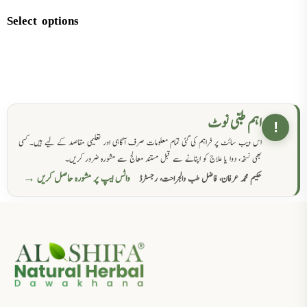
Select options
اہم طبی نوٹ
!
اس ویب سائٹ پر فراہم کی گئی تمام معلومات صرف آگاہی اور تعلیمی مقاصد کے لیے ہیں۔ کسی
بھی نسخہ، دوا یا علاج کو اپنانے سے قبل مستند معالج سے مشورہ ضرور کریں۔
واٹس ایپ پر مشورہ حاصل کریں →
حکیم محمد عرفان، فاضل طب والجراحت، رجسٹرڈ