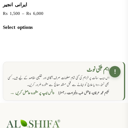
ایرانی انجیر
₨
1,500
–
₨
6,000
Select options
اہم طبی نوٹ
!
اس ویب سائٹ پر فراہم کی گئی تمام معلومات صرف آگاہی اور تعلیمی مقاصد کے لیے ہیں۔ کسی
بھی نسخہ، دوا یا علاج کو اپنانے سے قبل مستند معالج سے مشورہ ضرور کریں۔
واٹس ایپ پر مشورہ حاصل کریں →
حکیم محمد عرفان، فاضل طب والجراحت، رجسٹرڈ