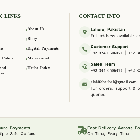
K LINKS
CONTACT INFO
About Us
Lahore, Pakistan
Full address available o
Blogs
Customer Support
is
Digital Payments
|
+92 324 0506070
+92 3
 Policy
My account
Sales Team
and
Herbs Index
|
+92 304 0506070
+92 3
ons
alshifaherbal@gmail.com
For orders, support & 
queries.
cure Payments
Fast Delivery Across Pa
tiple Safe Options
On Time, Every Time