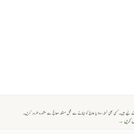
 لیے ہیں۔ کسی بھی نسخہ، دوا یا علاج کو اپنانے سے قبل مستند معالج سے مشورہ ضرور کریں۔
حاصل کریں