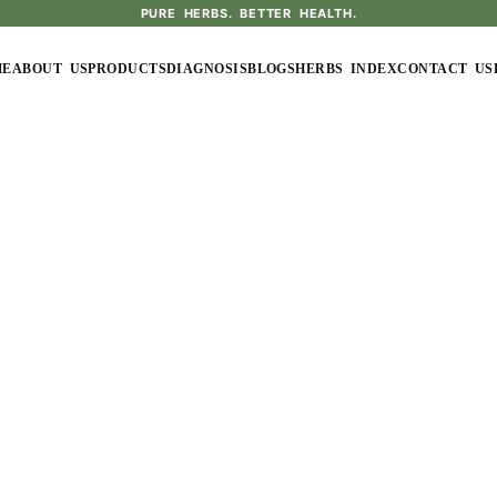
PURE HERBS. BETTER HEALTH.
ME
ABOUT US
PRODUCTS
DIAGNOSIS
BLOGS
HERBS INDEX
CONTACT US