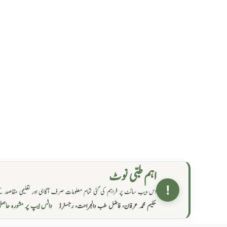
اہم طبی نوٹ
!
اس ویب سائٹ پر فراہم کی گئی تمام معلومات صرف آگاہی اور تعلیمی مقاصد کے
واٹس ایپ پر مشورہ  →
حکیم محمد عرفان، فاضل طب والجراحت، رجسٹرڈ