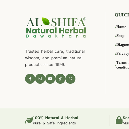
QUIC
Home
Shop
Diagnos
Trusted herbal care, traditional
Privacy
wisdom, and premium natural
Terms 
products since 1999.
conditi
100% Natural & Herbal
Se
Pure & Safe Ingredients
Mul