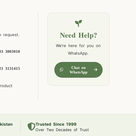
Need Help?
n request.
We’re here for you on
03 3003010
WhatsApp.
Chat on
21 3131415
WhatsApp
product
kistan
Trusted Since 1999
Over Two Decades of Trust