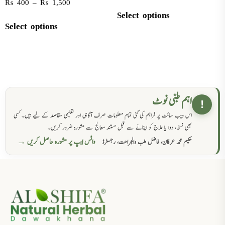
₨
400
–
₨
1,500
Select options
Select options
اہم طبی نوٹ
!
اس ویب سائٹ پر فراہم کی گئی تمام معلومات صرف آگاہی اور تعلیمی مقاصد کے لیے ہیں۔ کسی
بھی نسخہ، دوا یا علاج کو اپنانے سے قبل مستند معالج سے مشورہ ضرور کریں۔
واٹس ایپ پر مشورہ حاصل کریں →
حکیم محمد عرفان، فاضل طب والجراحت، رجسٹرڈ