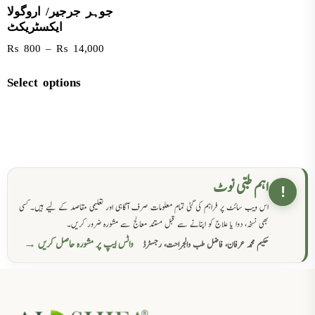
جوہر جرجیر/ اروگولا
ایکسٹریکٹ
₨
800
–
₨
14,000
Select options
اہم طبی نوٹ
!
اس ویب سائٹ پر فراہم کی گئی تمام معلومات صرف آگاہی اور تعلیمی مقاصد کے لیے ہیں۔ کسی
بھی نسخہ، دوا یا علاج کو اپنانے سے قبل مستند معالج سے مشورہ ضرور کریں۔
واٹس ایپ پر مشورہ حاصل کریں →
حکیم محمد عرفان، فاضل طب والجراحت، رجسٹرڈ