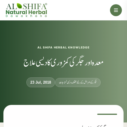
AL SHIFA HERBAL KNOWLEDGE
معدہ اور جگر کی کمزوری کا دیسی علاج
جگر کے امراض کےلئے مختلف دیسی نسخہ جات
23 Jul, 2018