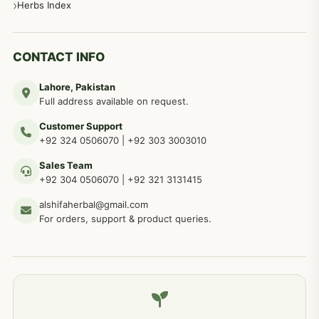
مردانہ طاقت مردانہ ٹائمنگ مردانہ کمزوری کے لیے نسخہ جات
281
Herbs Index
دماغی امراض کےلئے مختلف دیسی نسخہ جات
277
CONTACT INFO
Lahore, Pakistan
مردوں کے خاص امراض کے بے شمار دیسی نسخے
267
Full address available on request.
Customer Support
عضو خاص کےلئے طلاء، مالش دیسی علاج
+92 324 0506070
|
+92 303 3003010
263
Sales Team
+92 304 0506070
|
+92 321 3131415
جلد کے امراض کےلئے مختلف دیسی نسخہ جات
238
alshifaherbal@gmail.com
For orders, support & product queries.
جگر کے امراض کےلئے مختلف دیسی نسخہ جات
236
خون کے امراض کےلئے مختلف دیسی نسخہ جات
226