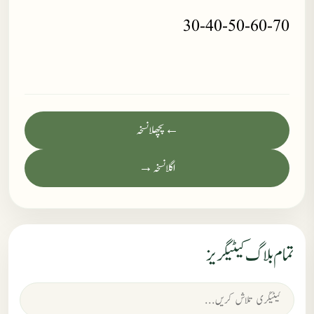
30-40-50-60-70
← پچھلا نسخہ
اگلا نسخہ →
تمام بلاگ کیٹیگریز