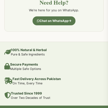
Need Help?
کمر درد کا جڑی بو ٹیوں سے علاج اور نسخہ جات
198
We’re here for you on WhatsApp.
جسمانی کمزوری کا علاج اور نسخہ جات
193
Chat on WhatsApp
دردیں تمام جسمانی دردوں کا دیسی علاج
190
عضو خاص کےلئے طلاء-تیل-آئل-روغن-دیسی نسخہ جات اور علاج
100% Natural & Herbal
188
Pure & Safe Ingredients
Secure Payments
جوڑوں کے امراض کےلئے مختلف دیسی نسخہ جات
186
Multiple Safe Options
Fast Delivery Across Pakistan
جریان و احتلام کےلئے دیسی نسخہ جات
182
On Time, Every Time
Trusted Since 1999
سینہ اور پھیپھڑوں کے امراض کا علاج اور دیسی نسخہ جات
177
Over Two Decades of Trust