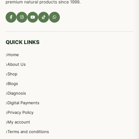
premium natural products since 1999.
مادہ تولید، منی کا جڑی بوٹیوں کیساتھ علاج
539
معدہ اور آنتوں کے امراض کا علاج مختلف دیسی نسخہ جات
496
QUICK LINKS
Home
پیٹ، معدہ اور آنتوں کے امراض نسخہ جات
492
About Us
Shop
مشت زنی، ہاتھ رسی، ماسٹر بیشن کا علاج اور نسخہ جات
364
Blogs
Diagnosis
اعصاب اور پٹھوں کے امراض کےلئے دیسی نسخہ جات
350
Digital Payments
Privacy Policy
عورتوں کے امراض کےلئے مختلف دیسی نسخہ جات
334
My account
Terms and conditions