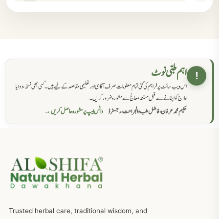
مردانہ کمزوری کا علاج جڑی بوٹیوں سے
869
حکماء کےلئے نسخہ جات
862
اہم طبی نوٹ
!
اس ویب سائٹ پر فراہم کی گئی تمام معلومات صرف آگاہی اور تعلیمی مقاصد کے لیے ہیں۔ کسی بھی نسخہ، دوا یا
سرعت انزال کا علاج اور دیسی نسخہ جات
818
علاج کو اپنانے سے قبل مستند معالج سے مشورہ ضرور کریں۔
حکیم محمد عرفان، فاضل طب والجراحت، رجسٹرڈ
واٹس ایپ پر مشورہ حاصل کریں →
عضوخاص کے لئے طلاء جات کے زبردست نسخے
746
جریان، احتلام کےلئے جڑی بوٹیوں کیساتھ دیسی علاج
719
ذکاوت حس کے علاج کےلئے مختلف دیسی نسخہ جات
636
Trusted herbal care, traditional wisdom, and
امراضِ معدہ کا علاج دیسی نسخہ جات
557