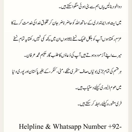
دوا خود بنا لیں یاں ہم سے بنی ہوئی منگوا سکتے ہیں۔
میں نیت اور ایمانداری کے ساتھ اللہ کو حاضر ناضر جان کر مخلوق خدا کی خدمت کرنے کا
عزم رکھتا ہوں آپ کو بلکل ٹھیک نسخے بتاتا ہوں ان میں کچھ کمی نہیں رکھتا یہ تمام نسخے
میرے اپنے آزمودہ ہوتے ہیں آپ کی دُعاؤں کا طلب گار حکیم محمد عرفان۔
ہر قسم کی تمام جڑی بوٹیاں صاف ستھری تنکے، مٹی، کنکر، کے بغیر پاکستان اور پوری دنیا
میں ھوم ڈلیوری کیلئے دستیاب ہیں ۔
فری مشورہ کیلئے رابطہ کر سکتے ہیں۔
Helpline & Whatsapp Number +92-