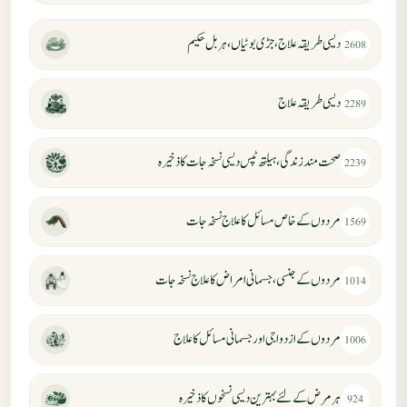
دیسی طریقہ علاج، جڑی بوٹیاں، ہربل حکیم
2608
دیسی طریقہ علاج
2289
صحت مند زندگی، ہیلتھ ٹپس دیسی نسخہ جات کا ذخیرہ
2239
مردوں کے خاص مسائل کا علاج نسخہ جات
1569
مردوں کے جنسی، جسمانی امراض کا علاج نسخہ جات
1014
مردوں کے ازدواجی اور جسمانی مسائل کا علاج
1006
ہر مرض کے لئے بہترین دیسی نسخوں کا ذخیرہ
924