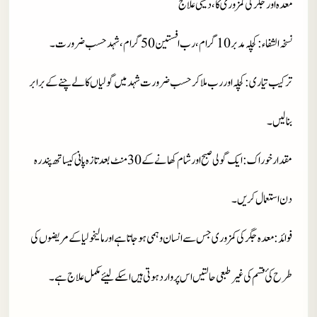
معدہ اور جگر کی کمزوری کا، دیسی علاج
نسخہ الشفاء
: کچلہ مدبر10 گرام، رب افستین 50 گرام، شہد حسب ضرورت۔
ترکیب تیاری
: کچلہ اور رب ملا کر حسب ضرورت شہد میں گولیاں کالے چنے کے برابر
بنا لیں۔
مقدار خوراک
: ایک گولی صبح اور شام کھانے کے 30 منٹ بعد تازہ پانی کیساتھ پندرہ
دن استعمال کریں۔
فوائد
: معدہ جگر کی کمزوری جس سے انسان وہمی ہوجاتا ہے اور مالیخولیا کے مریضوں کی
طرح کئ قسم کی غیر طبعی حالتیں اس پر وارد ہوتی ہیں اسکے لیئے مکمل علاج ہے۔