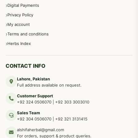
اعصاب اور پٹھوں کے امراض کےلئے دیسی نسخہ جات
350
Digital Payments
Privacy Policy
عورتوں کے امراض کےلئے مختلف دیسی نسخہ جات
334
My account
Terms and conditions
مردانہ طاقت مردانہ ٹائمنگ مردانہ کمزوری کے لیے نسخہ جات
281
Herbs Index
دماغی امراض کےلئے مختلف دیسی نسخہ جات
277
CONTACT INFO
Lahore, Pakistan
مردوں کے خاص امراض کے بے شمار دیسی نسخے
267
Full address available on request.
Customer Support
عضو خاص کےلئے طلاء، مالش دیسی علاج
+92 324 0506070
|
+92 303 3003010
263
Sales Team
+92 304 0506070
|
+92 321 3131415
جلد کے امراض کےلئے مختلف دیسی نسخہ جات
238
alshifaherbal@gmail.com
For orders, support & product queries.