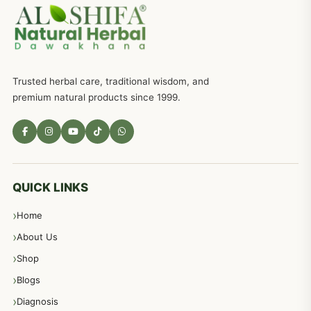
جریان، احتلام کےلئے جڑی بوٹیوں کیساتھ دیسی علاج
719
ذکاوت حس کے علاج کےلئے مختلف دیسی نسخہ جات
636
Trusted herbal care, traditional wisdom, and
امراضِ معدہ کا علاج دیسی نسخہ جات
557
premium natural products since 1999.
مادہ تولید، منی کا جڑی بوٹیوں کیساتھ علاج
539
معدہ اور آنتوں کے امراض کا علاج مختلف دیسی نسخہ جات
496
QUICK LINKS
Home
پیٹ، معدہ اور آنتوں کے امراض نسخہ جات
492
About Us
Shop
مشت زنی، ہاتھ رسی، ماسٹر بیشن کا علاج اور نسخہ جات
364
Blogs
Diagnosis