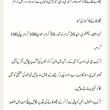
بچھو کے کاٹے کا آزمودہ اور اکسیری دیسی نسخہ جڑی بوٹیوں سے زہر اور درد میں آرام
بچھو کاٹے کا اکسیری نسخہ
نسخہ الشفاء
: پھٹکڑی سفید 20 گرام، نوشادر 50 گرام، طوطیا 100 گرام، پانی 100
گرام۔
ترکیب تیاری
: ادویہ کو مٹی کے برتن میں ڈال کر کوئلوں کی آگ پر پکائیں تقریباََ تین
گھنٹہ میں پورا ہوگا جب سب اجزاء پک کر جمنے کے قابل ہوجائیں تو ہاتھ کی ہتھیلی کو تیل
لگا کر ٹکیاں بناتے جائیں۔
ترکیب استعمال
: ٹکیہ کو پانی سے تر کرکے بچھو کاٹے کی جگہ پر لگائیں پانچ منٹ میں بفضلہ