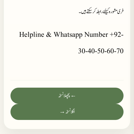
فری مشورہ کیلئے رابطہ کر سکتے ہیں۔
Helpline & Whatsapp Number +92-
30-40-50-60-70
← پچھلا نسخہ
اگلا نسخہ →