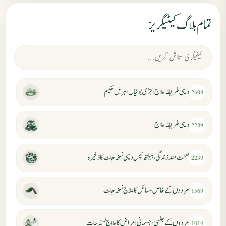
تمام بلاگ کیٹیگریز
دیسی طریقہ علاج، جڑی بوٹیاں، ہربل حکیم
2608
دیسی طریقہ علاج
2289
صحت مند زندگی، ہیلتھ ٹپس دیسی نسخہ جات کا ذخیرہ
2239
مردوں کے خاص مسائل کا علاج نسخہ جات
1569
مردوں کے جنسی، جسمانی امراض کا علاج نسخہ جات
1014