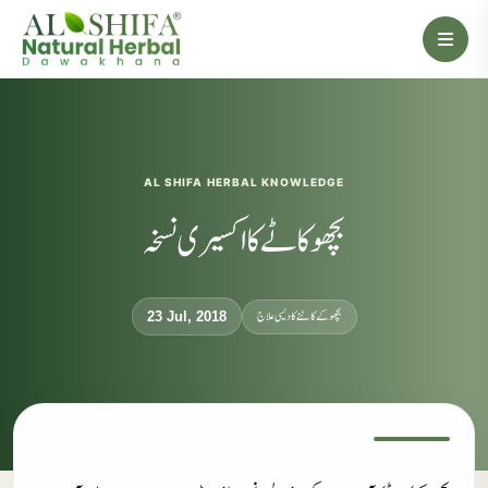
AL SHIFA HERBAL KNOWLEDGE
بچھو کاٹے کا اکسیری نسخہ
بچھوکے کاٹنے کا دیسی علاج
23 Jul, 2018