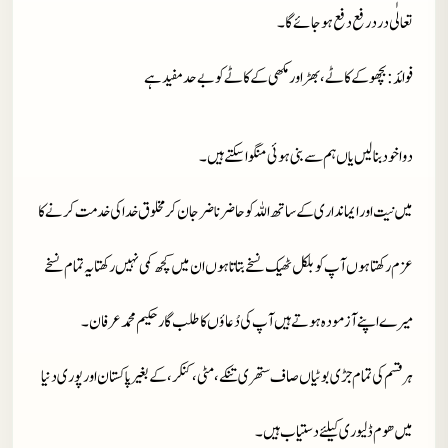
تعالٰی درد رفع دفع ہوجائے گا۔
فوائد
: بچھو کے کاٹے، بھڑ اور مکھی کے کاٹے کو بےحد مفید ہے
دوا خود بنا لیں یاں ہم سے بنی ہوئی منگوا سکتے ہیں۔
میں نیت اور ایمانداری کے ساتھ اللہ کو حاضر ناضر جان کر مخلوق خدا کی خدمت کرنے کا
عزم رکھتا ہوں آپ کو بلکل ٹھیک نسخے بتاتا ہوں ان میں کچھ کمی نہیں رکھتا یہ تمام نسخے
میرے اپنے آزمودہ ہوتے ہیں آپ کی دُعاؤں کا طلب گار حکیم محمد عرفان۔
ہر قسم کی تمام جڑی بوٹیاں صاف ستھری تنکے، مٹی، کنکر، کے بغیر پاکستان اور پوری دنیا
میں ھوم ڈلیوری کیلئے دستیاب ہیں ۔