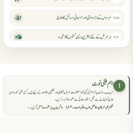
مردوں کے ازدواجی اور جسمانی مسائل کا علاج
1006
ہر مرض کے لئے بہترین دیسی نسخوں کا ذخیرہ
924
مردانہ کمزوری کا علاج جڑی بوٹیوں سے
869
حکماء کےلئے نسخہ جات
862
اہم طبی نوٹ
!
اس ویب سائٹ پر فراہم کی گئی تمام معلومات صرف آگاہی اور تعلیمی مقاصد کے لیے ہیں۔ کسی بھی نسخہ، دوا یا
سرعت انزال کا علاج اور دیسی نسخہ جات
818
علاج کو اپنانے سے قبل مستند معالج سے مشورہ ضرور کریں۔
حکیم محمد عرفان، فاضل طب والجراحت، رجسٹرڈ
واٹس ایپ پر مشورہ حاصل کریں →
عضوخاص کے لئے طلاء جات کے زبردست نسخے
746