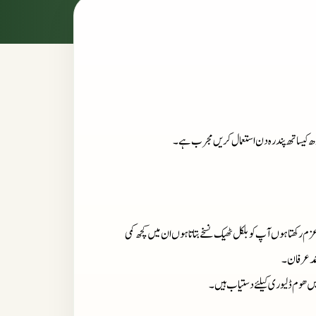
دودھ کیساتھ پندرہ دن استعمال کریں مجرب ہے۔
زم رکھتا ہوں آپ کو بلکل ٹھیک نسخے بتاتا ہوں ان میں کچھ کمی
حمد عرفان۔
میں ھوم ڈلیوری کیلئے دستیاب ہیں ۔