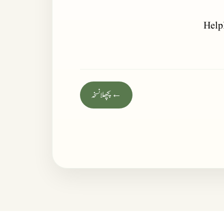
Help
← پچھلا نسخہ