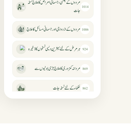
مردوں کے جنسی، جسمانی امراض کا علاج نسخہ
1014
جات
مردوں کے ازدواجی اور جسمانی مسائل کا علاج
1006
ہر مرض کے لئے بہترین دیسی نسخوں کا ذخیرہ
924
مردانہ کمزوری کا علاج جڑی بوٹیوں سے
869
حکماء کےلئے نسخہ جات
862
سرعت انزال کا علاج اور دیسی نسخہ جات
818
عضوخاص کے لئے طلاء جات کے زبردست
746