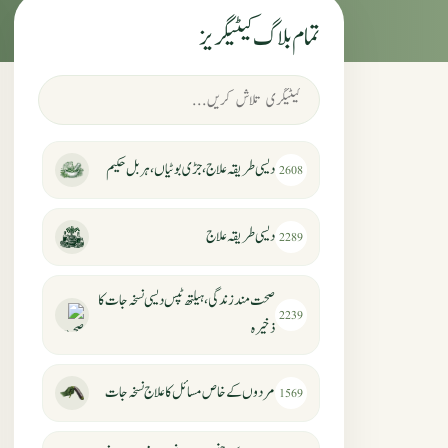
تمام بلاگ کیٹیگریز
دیسی طریقہ علاج، جڑی بوٹیاں، ہربل حکیم
2608
دیسی طریقہ علاج
2289
صحت مند زندگی، ہیلتھ ٹپس دیسی نسخہ جات کا
2239
ذخیرہ
مردوں کے خاص مسائل کا علاج نسخہ جات
1569