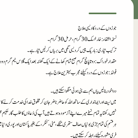
جوڑوں کے درد کا دیسی علاج
نسخہ الشفاء
: خارخسک 30 گرام، حرمل 30 گرام۔
ترکیب تیاری
: باریک پیس کر دیسی گھی میں بریاں کرلیں تیار ہے۔
مقدار خوراک
: دوتا پانچ گرام صبح شام کھانے کے ایک گھنٹہ بعد ایک گلاس نیم گرم 
فوائد
: جوڑوں کے درد کیلئے مجرب بہترین علاج ہے۔
دوا خود بنا لیں یاں ہم سے بنی ہوئی منگوا سکتے ہیں۔
میں نیت اور ایمانداری کے ساتھ اللہ کو حاضر ناضر جان کر مخلوق خدا کی خدمت کرنے کا ع
نہیں رکھتا یہ تمام نسخے میرے اپنے آزمودہ ہوتے ہیں آپ کی دُعاؤں کا طلب گار حکیم م
ہر قسم کی تمام جڑی بوٹیاں صاف ستھری تنکے، مٹی، کنکر، کے بغیر پاکستان اور پوری دنیا 
فری مشورہ کیلئے رابطہ کر سکتے ہیں۔