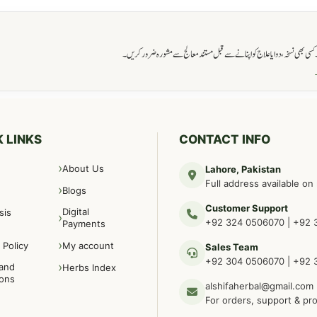
ی بھی نسخہ، دوا یا علاج کو اپنانے سے قبل مستند معالج سے مشورہ ضرور کریں۔
→
 LINKS
CONTACT INFO
About Us
Lahore, Pakistan
Full address available on
Blogs
Customer Support
Digital
sis
+92 324 0506070
|
+92 
Payments
 Policy
My account
Sales Team
+92 304 0506070
|
+92 
and
Herbs Index
ions
alshifaherbal@gmail.com
For orders, support & pr