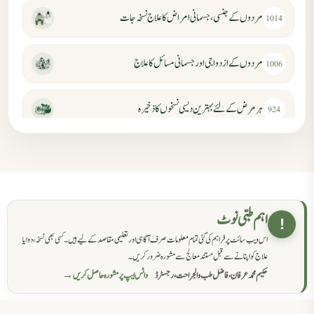
مردوں کے جنسی، جسمانی امراض کا علاج نسخہ جات
1014
مردوں کے ازدواجی اور جسمانی مسائل کا علاج
1006
ہر مرض کے لئے بہترین دیسی نسخوں کا ذخیرہ
924
مردانہ کمزوری کا علاج جڑی بوٹیوں سے
869
حکماء کےلئے نسخہ جات
862
اہم طبی نوٹ
!
اس ویب سائٹ پر فراہم کی گئی تمام معلومات صرف آگاہی اور تعلیمی مقاصد کے لیے ہیں۔ کسی بھی نسخہ، دوا یا
سرعت انزال کا علاج اور دیسی نسخہ جات
818
علاج کو اپنانے سے قبل مستند معالج سے مشورہ ضرور کریں۔
حکیم محمد عرفان، فاضل طب والجراحت، رجسٹرڈ
واٹس ایپ پر مشورہ حاصل کریں →
عضوخاص کے لئے طلاء جات کے زبردست نسخے
746