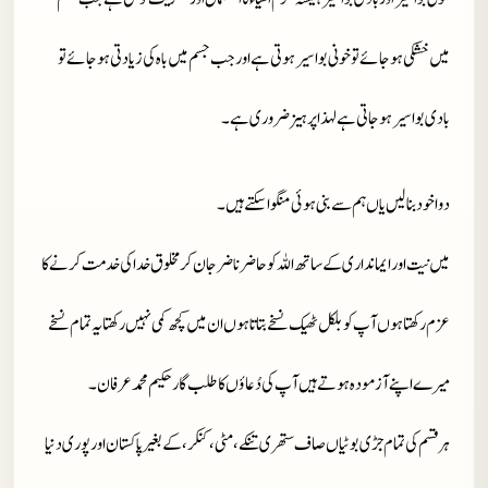
میں خشکی ہو جائے تو خونی بواسیر ہوتی ہے اور جب جسم میں باہ کی زیادتی ہو جائے تو
بادی بواسیر ہو جاتی ہے لہذا پرہیز ضروری ہے۔
دوا خود بنا لیں یاں ہم سے بنی ہوئی منگوا سکتے ہیں۔
میں نیت اور ایمانداری کے ساتھ اللہ کو حاضر ناضر جان کر مخلوق خدا کی خدمت کرنے کا
عزم رکھتا ہوں آپ کو بلکل ٹھیک نسخے بتاتا ہوں ان میں کچھ کمی نہیں رکھتا یہ تمام نسخے
میرے اپنے آزمودہ ہوتے ہیں آپ کی دُعاؤں کا طلب گار حکیم محمد عرفان۔
ہر قسم کی تمام جڑی بوٹیاں صاف ستھری تنکے، مٹی، کنکر، کے بغیر پاکستان اور پوری دنیا