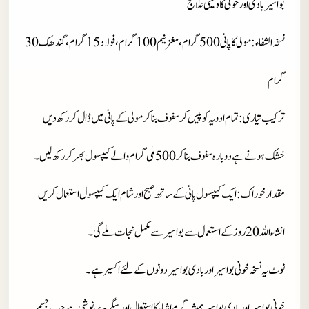
بواسیر بادی اور خونی کا دیسی علاج
نسخہ الشفاء
: مولی کا پانی 500 گرام، مغز نیم 100 گرام، فولاد 15 گرام، گندھک 30
گرام
ترکیب تیاری
: تمام ادویہ کو پیس کر سفوف بنا کر مو لی کے پانی میں ڈال کر رکھ دیں
خشک ہونے ہے دوبارہ سفوف بنا کر 500 ملی گرام والے کیپسول بھر کر رکھ لیں۔
مقدار خوراک
: ایک کیپسول پانی کے ساتھ صبح اور شام ایک کیپسول استعمال کریں
انشاءاللہ 20 روز کے استعمال سے بواسیر سے مکمل نجات ملے گی۔
نوٹ
یہ نسخہ خونی بواسیر اور بادی بواسیر دونوں کے لئے اکسیر ہے۔
خونی بواسیر اور بادی بواسیر ہمیشہ گرم اشیاء کا استعمال اور سگریٹ نوشی ہے جب جسم