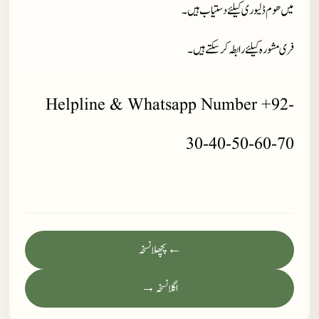
میں ھوم ڈلیوری کیلئے دستیاب ہیں۔
فری مشورہ کیلئے رابطہ کر سکتے ہیں۔
Helpline & Whatsapp Number +92-
30-40-50-60-70
← پچھلا نسخہ
اگلا نسخہ →