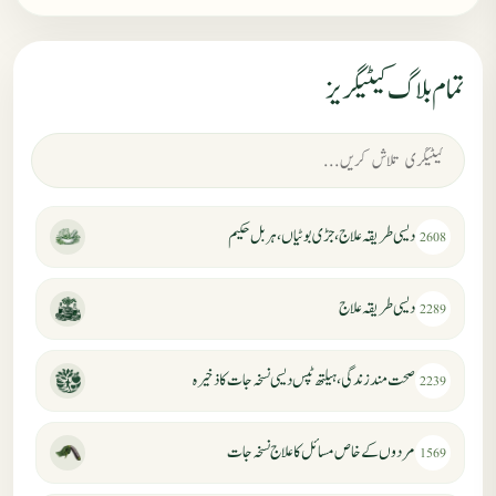
تمام بلاگ کیٹیگریز
دیسی طریقہ علاج، جڑی بوٹیاں، ہربل حکیم
2608
دیسی طریقہ علاج
2289
صحت مند زندگی، ہیلتھ ٹپس دیسی نسخہ جات کا ذخیرہ
2239
مردوں کے خاص مسائل کا علاج نسخہ جات
1569