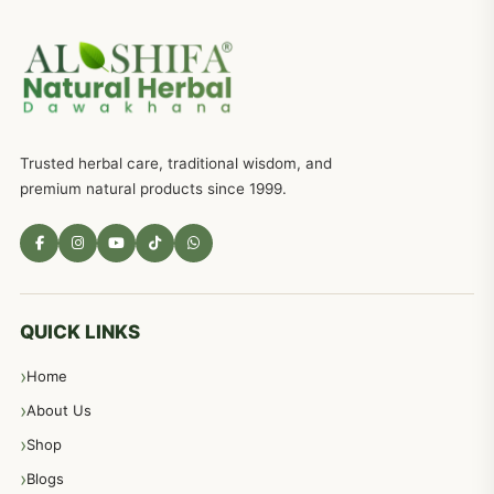
جریان، احتلام کےلئے جڑی بوٹیوں کیساتھ دیسی علاج
719
ذکاوت حس کے علاج کےلئے مختلف دیسی نسخہ جات
636
Trusted herbal care, traditional wisdom, and
امراضِ معدہ کا علاج دیسی نسخہ جات
557
premium natural products since 1999.
مادہ تولید، منی کا جڑی بوٹیوں کیساتھ علاج
539
معدہ اور آنتوں کے امراض کا علاج مختلف دیسی نسخہ جات
496
QUICK LINKS
Home
پیٹ، معدہ اور آنتوں کے امراض نسخہ جات
492
About Us
Shop
مشت زنی، ہاتھ رسی، ماسٹر بیشن کا علاج اور نسخہ جات
364
Blogs