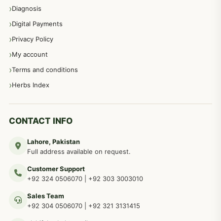
Diagnosis
اعصاب اور پٹھوں کے امراض کےلئے دیسی نسخہ جات
350
Digital Payments
Privacy Policy
عورتوں کے امراض کےلئے مختلف دیسی نسخہ جات
334
My account
Terms and conditions
مردانہ طاقت مردانہ ٹائمنگ مردانہ کمزوری کے لیے نسخہ جات
281
Herbs Index
دماغی امراض کےلئے مختلف دیسی نسخہ جات
277
CONTACT INFO
Lahore, Pakistan
مردوں کے خاص امراض کے بے شمار دیسی نسخے
267
Full address available on request.
Customer Support
عضو خاص کےلئے طلاء، مالش دیسی علاج
+92 324 0506070
|
+92 303 3003010
263
Sales Team
+92 304 0506070
|
+92 321 3131415
جلد کے امراض کےلئے مختلف دیسی نسخہ جات
238