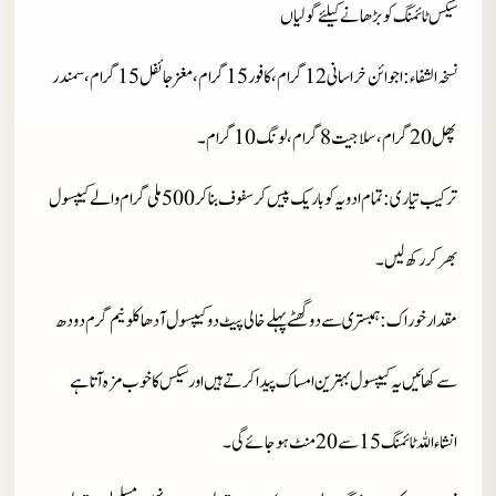
سیکس ٹائمنگ کو بڑھانے کیلئے گولیاں
نسخہ الشفاء
: اجوائن خراسانی 12 گرام، کافور 15 گرام، مغز جائفل 15 گرام، سمندر
پھل 20 گرام، سلاجیت 8 گرام، لونگ 10 گرام۔
ترکیب تیاری
: تمام ادویہ کو باریک پیس کر سفوف بنا کر 500 ملی گرام والے کیپسول
بھر کر رکھ لیں۔
مقدار خوراک
: ہمبستری سے دو گھٹے پہلے خالی پیٹ دو کیپسول آدھا کلو نیم گرم دودھ
سے کھائیں یہ کیپسول بہترین امساک پیدا کرتے ہیں اور سیکس کا خوب مزہ آتا ہے
انشاءاللہ ٹائمنگ 15 سے 20 منٹ ہو جائے گی۔