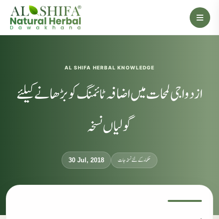
AL SHIFA HERBAL KNOWLEDGE
ازدواجی لمحات میں اضافہ ٹائمنگ کو بڑھانے کیلئے
گولیاں نسخہ
حکماء کےلئے نسخہ جات
30 Jul, 2018