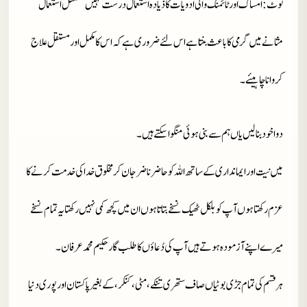
نوٹ
: امساک اور ٹائمنگ والی ادویات کا ذیادہ استعمال درست نہیں مسلسل استعمال
مثانے میں گرمی کا باعث بنتا ہے اس لئے ضروری ہے کہ اس کا مکمل اور مستقل علاج
کروانا چاہیئے۔
دوا خود بنا لیں یاں ہم سے بنی ہوئی منگوا سکتے ہیں۔
میں نیت اور ایمانداری کے ساتھ اللہ کو حاضر ناضر جان کر مخلوق خدا کی خدمت کرنے کا
عزم رکھتا ہوں آپ کو بلکل ٹھیک نسخے بتاتا ہوں ان میں کچھ کمی نہیں رکھتا یہ تمام نسخے
میرے اپنے آزمودہ ہوتے ہیں آپ کی دُعاؤں کا طلب گار حکیم محمد عرفان۔
ہر قسم کی تمام جڑی بوٹیاں صاف ستھری تنکے، مٹی، کنکر، کے بغیر پاکستان اور پوری دنیا