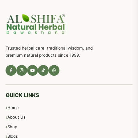
جریان، احتلام کےلئے جڑی بوٹیوں کیساتھ دیسی علاج
719
ذکاوت حس کے علاج کےلئے مختلف دیسی نسخہ جات
636
Trusted herbal care, traditional wisdom, and
امراضِ معدہ کا علاج دیسی نسخہ جات
557
premium natural products since 1999.
مادہ تولید، منی کا جڑی بوٹیوں کیساتھ علاج
539
معدہ اور آنتوں کے امراض کا علاج مختلف دیسی نسخہ جات
496
QUICK LINKS
Home
پیٹ، معدہ اور آنتوں کے امراض نسخہ جات
492
About Us
Shop
مشت زنی، ہاتھ رسی، ماسٹر بیشن کا علاج اور نسخہ جات
364
Blogs