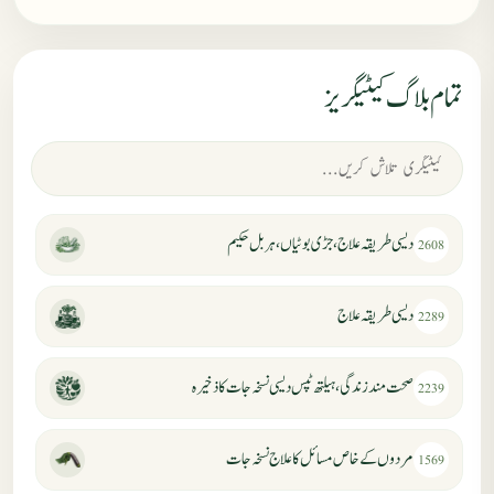
تمام بلاگ کیٹیگریز
دیسی طریقہ علاج، جڑی بوٹیاں، ہربل حکیم
2608
دیسی طریقہ علاج
2289
صحت مند زندگی، ہیلتھ ٹپس دیسی نسخہ جات کا ذخیرہ
2239
مردوں کے خاص مسائل کا علاج نسخہ جات
1569