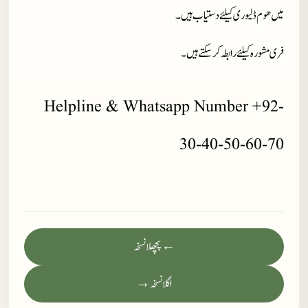
میں ھوم ڈلیوری کیلئے دستیاب ہیں۔
فری مشورہ کیلئے رابطہ کر سکتے ہیں۔
Helpline & Whatsapp Number +92-
30-40-50-60-70
← پچھلا نسخہ
اگلا نسخہ →