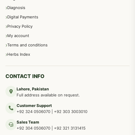
Diagnosis
اعصاب اور پٹھوں کے امراض کےلئے دیسی نسخہ جات
350
Digital Payments
Privacy Policy
عورتوں کے امراض کےلئے مختلف دیسی نسخہ جات
334
My account
Terms and conditions
مردانہ طاقت مردانہ ٹائمنگ مردانہ کمزوری کے لیے نسخہ جات
281
Herbs Index
دماغی امراض کےلئے مختلف دیسی نسخہ جات
277
CONTACT INFO
Lahore, Pakistan
مردوں کے خاص امراض کے بے شمار دیسی نسخے
267
Full address available on request.
Customer Support
عضو خاص کےلئے طلاء، مالش دیسی علاج
+92 324 0506070
|
+92 303 3003010
263
Sales Team
+92 304 0506070
|
+92 321 3131415
جلد کے امراض کےلئے مختلف دیسی نسخہ جات
238