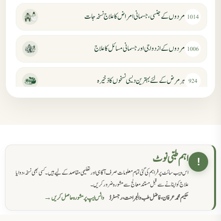
مردوں کے جنسی، جسمانی امراض کا علاج نسخہ جات
1014
مردوں کے ازدواجی اور جسمانی مسائل کا علاج
1006
ہر مرض کے لئے بہترین دیسی نسخوں کا ذخیرہ
924
مردانہ کمزوری کا علاج جڑی بوٹیوں سے
869
حکماء کےلئے نسخہ جات
862
اہم طبی نوٹ
!
اس ویب سائٹ پر فراہم کی گئی تمام معلومات صرف آگاہی اور تعلیمی مقاصد کے لیے ہیں۔ کسی بھی نسخہ، دوا یا
سرعت انزال کا علاج اور دیسی نسخہ جات
818
علاج کو اپنانے سے قبل مستند معالج سے مشورہ ضرور کریں۔
حکیم محمد عرفان، فاضل طب والجراحت، رجسٹرڈ
واٹس ایپ پر مشورہ حاصل کریں →
عضوخاص کے لئے طلاء جات کے زبردست نسخے
746