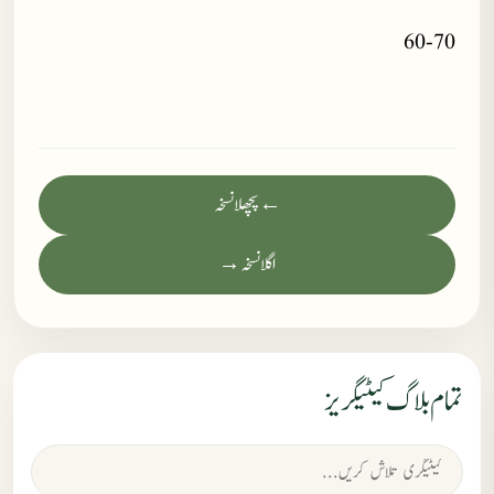
60-70
← پچھلا نسخہ
اگلا نسخہ →
تمام بلاگ کیٹیگریز