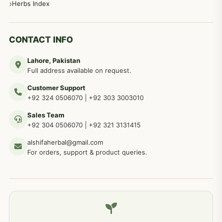
مردانہ طاقت مردانہ ٹائمنگ مردانہ کمزوری کے لیے نسخہ جات
281
Herbs Index
دماغی امراض کےلئے مختلف دیسی نسخہ جات
277
CONTACT INFO
Lahore, Pakistan
مردوں کے خاص امراض کے بے شمار دیسی نسخے
267
Full address available on request.
Customer Support
عضو خاص کےلئے طلاء، مالش دیسی علاج
+92 324 0506070
|
+92 303 3003010
263
Sales Team
+92 304 0506070
|
+92 321 3131415
جلد کے امراض کےلئے مختلف دیسی نسخہ جات
238
alshifaherbal@gmail.com
For orders, support & product queries.
جگر کے امراض کےلئے مختلف دیسی نسخہ جات
236
خون کے امراض کےلئے مختلف دیسی نسخہ جات
226