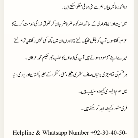
دوا خود بنا لیں یاں ہم سے بنی ہوئی منگوا سکتے ہیں۔
میں نیت اور ایمانداری کے ساتھ اللہ کو حاضر ناضر جان کر مخلوق خدا کی خدمت کرنے کا
عزم رکھتا ہوں آپ کو بلکل ٹھیک نسخے بتاتا ہوں ان میں کچھ کمی نہیں رکھتا یہ تمام نسخے
میرے اپنے آزمودہ ہوتے ہیں آپ کی دُعاؤں کا طلب گار حکیم محمد عرفان۔
ہر قسم کی تمام جڑی بوٹیاں صاف ستھری تنکے، مٹی، کنکر، کے بغیر پاکستان اور پوری دنیا
میں ھوم ڈلیوری کیلئے دستیاب ہیں۔
فری مشورہ کیلئے رابطہ کر سکتے ہیں۔
Helpline & Whatsapp Number +92-30-40-50-