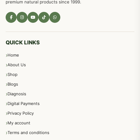
premium natural products since 1999.
مادہ تولید، منی کا جڑی بوٹیوں کیساتھ علاج
539
معدہ اور آنتوں کے امراض کا علاج مختلف دیسی نسخہ جات
496
QUICK LINKS
Home
پیٹ، معدہ اور آنتوں کے امراض نسخہ جات
492
About Us
Shop
مشت زنی، ہاتھ رسی، ماسٹر بیشن کا علاج اور نسخہ جات
364
Blogs
Diagnosis
اعصاب اور پٹھوں کے امراض کےلئے دیسی نسخہ جات
350
Digital Payments
Privacy Policy
عورتوں کے امراض کےلئے مختلف دیسی نسخہ جات
334
My account
Terms and conditions