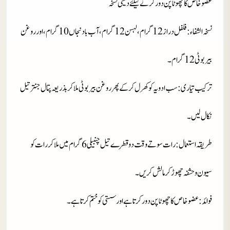
عضو خاص کا چھوٹا پن دور کرنے کیلئے دیسی نسخہ
نسخہ الشفاء
: فلفل دراز 12 گرام، لہسن 12 گرام، آب بادنجاں 10 گرام، اور روغن
بیر بوٹی 12 گرام۔
ترکیب تیاری
: سب ادویہ کو کھرل کر کے پھر روغن بیر بوٹی ملا کر بذریعہ پتال جنتر تیل
نکال لیں۔
طریقہ استعمال
: رات سوتے وقت دو قطرے تیل چنبیلی 6 گرام میں ملا کر رات کو
سیون و حشفہ چھوڑ کر مالش کریں۔
فوائد
: عضو خاص کا چھوٹا پن دور کرتا ہے اور سستی کو ختم کرتا ہے۔