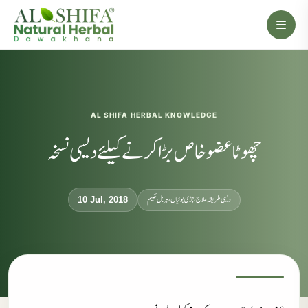
AL SHIFA HERBAL KNOWLEDGE
چھوٹا عضو خاص بڑا کرنے کیلئے دیسی نسخہ
دیسی طریقہ علاج، جڑی بوٹیاں، ہربل حکیم
10 Jul, 2018