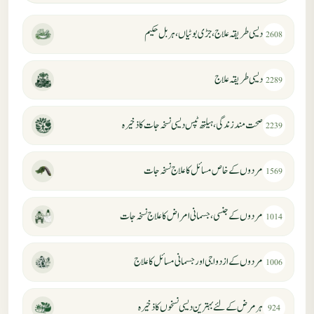
دیسی طریقہ علاج، جڑی بوٹیاں، ہربل حکیم
2608
دیسی طریقہ علاج
2289
صحت مند زندگی، ہیلتھ ٹپس دیسی نسخہ جات کا ذخیرہ
2239
مردوں کے خاص مسائل کا علاج نسخہ جات
1569
مردوں کے جنسی، جسمانی امراض کا علاج نسخہ جات
1014
مردوں کے ازدواجی اور جسمانی مسائل کا علاج
1006
ہر مرض کے لئے بہترین دیسی نسخوں کا ذخیرہ
924