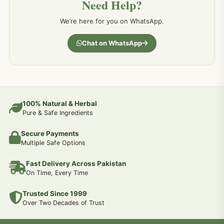
Need Help?
کمر درد کا جڑی بو ٹیوں سے علاج اور نسخہ جات
198
We’re here for you on WhatsApp.
جسمانی کمزوری کا علاج اور نسخہ جات
193
Chat on WhatsApp
دردیں تمام جسمانی دردوں کا دیسی علاج
190
عضو خاص کےلئے طلاء-تیل-آئل-روغن-دیسی نسخہ جات اور علاج
100% Natural & Herbal
188
Pure & Safe Ingredients
Secure Payments
جوڑوں کے امراض کےلئے مختلف دیسی نسخہ جات
186
Multiple Safe Options
Fast Delivery Across Pakistan
جریان و احتلام کےلئے دیسی نسخہ جات
182
On Time, Every Time
Trusted Since 1999
سینہ اور پھیپھڑوں کے امراض کا علاج اور دیسی نسخہ جات
177
Over Two Decades of Trust