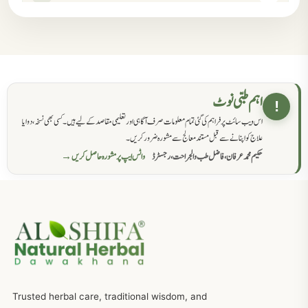
مردانہ کمزوری کا علاج جڑی بوٹیوں سے
869
حکماء کےلئے نسخہ جات
862
اہم طبی نوٹ
!
اس ویب سائٹ پر فراہم کی گئی تمام معلومات صرف آگاہی اور تعلیمی مقاصد کے لیے ہیں۔ کسی بھی نسخہ، دوا یا
سرعت انزال کا علاج اور دیسی نسخہ جات
818
علاج کو اپنانے سے قبل مستند معالج سے مشورہ ضرور کریں۔
حکیم محمد عرفان، فاضل طب والجراحت، رجسٹرڈ
واٹس ایپ پر مشورہ حاصل کریں →
عضوخاص کے لئے طلاء جات کے زبردست نسخے
746
جریان، احتلام کےلئے جڑی بوٹیوں کیساتھ دیسی علاج
719
ذکاوت حس کے علاج کےلئے مختلف دیسی نسخہ جات
636
Trusted herbal care, traditional wisdom, and
امراضِ معدہ کا علاج دیسی نسخہ جات
557