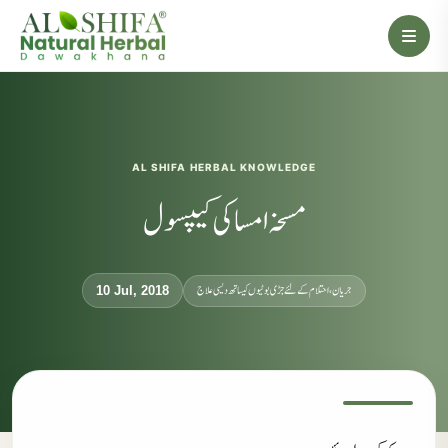
AL SHIFA HERBAL KNOWLEDGE
مسخہ امساکی کیپسول
جریان، احتلام کےلئے جڑی بوٹیوں کیساتھ دیسی علاج
10 Jul, 2018