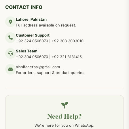
دماغی امراض کےلئے مختلف دیسی نسخہ جات
277
CONTACT INFO
Lahore, Pakistan
مردوں کے خاص امراض کے بے شمار دیسی نسخے
267
Full address available on request.
Customer Support
عضو خاص کےلئے طلاء، مالش دیسی علاج
+92 324 0506070
|
+92 303 3003010
263
Sales Team
+92 304 0506070
|
+92 321 3131415
جلد کے امراض کےلئے مختلف دیسی نسخہ جات
238
alshifaherbal@gmail.com
For orders, support & product queries.
جگر کے امراض کےلئے مختلف دیسی نسخہ جات
236
خون کے امراض کےلئے مختلف دیسی نسخہ جات
226
Need Help?
کمر درد کا جڑی بو ٹیوں سے علاج اور نسخہ جات
198
We’re here for you on WhatsApp.