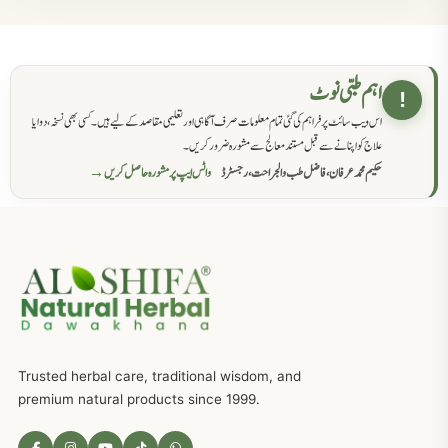
مردانہ کمزوری کا علاج جڑی بوٹیوں سے
869
حکماء کےلئے نسخہ جات
862
اہم طبی نوٹ
!
اس ویب سائٹ پر فراہم کی گئی تمام معلومات صرف آگاہی اور تعلیمی مقاصد کے لیے ہیں۔ کسی بھی نسخہ، دوا یا
سرعت انزال کا علاج اور دیسی نسخہ جات
818
علاج کو اپنانے سے قبل مستند معالج سے مشورہ ضرور کریں۔
حکیم محمد عرفان، فاضل طب والجراحت، رجسٹرڈ
واٹس ایپ پر مشورہ حاصل کریں →
عضوخاص کے لئے طلاء جات کے زبردست نسخے
746
جریان، احتلام کےلئے جڑی بوٹیوں کیساتھ دیسی علاج
719
ذکاوت حس کے علاج کےلئے مختلف دیسی نسخہ جات
636
Trusted herbal care, traditional wisdom, and
امراضِ معدہ کا علاج دیسی نسخہ جات
557
premium natural products since 1999.