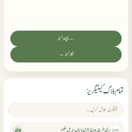
← پچھلا نسخہ
اگلا نسخہ →
تمام بلاگ کیٹیگریز
دیسی طریقہ علاج، جڑی بوٹیاں، ہربل حکیم
2608