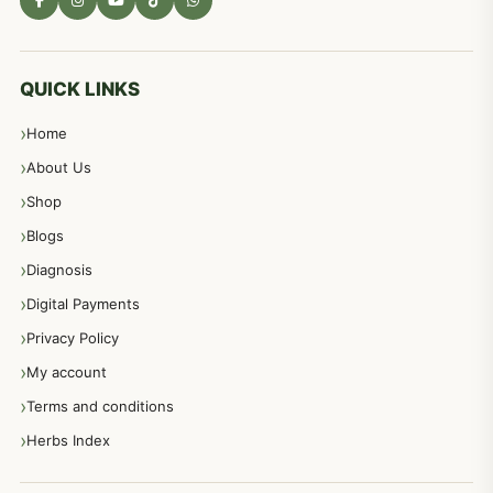
مادہ تولید، منی کا جڑی بوٹیوں کیساتھ علاج
539
معدہ اور آنتوں کے امراض کا علاج مختلف دیسی نسخہ جات
496
QUICK LINKS
Home
پیٹ، معدہ اور آنتوں کے امراض نسخہ جات
492
About Us
Shop
مشت زنی، ہاتھ رسی، ماسٹر بیشن کا علاج اور نسخہ جات
364
Blogs
Diagnosis
اعصاب اور پٹھوں کے امراض کےلئے دیسی نسخہ جات
350
Digital Payments
Privacy Policy
عورتوں کے امراض کےلئے مختلف دیسی نسخہ جات
334
My account
Terms and conditions
مردانہ طاقت مردانہ ٹائمنگ مردانہ کمزوری کے لیے نسخہ جات
281
Herbs Index