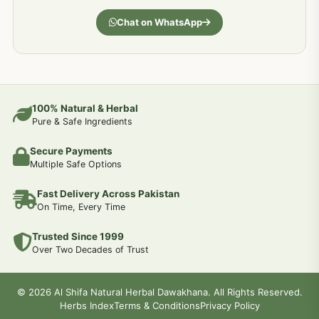
جسمانی کمزوری کا علاج اور نسخہ جات
193
Chat on WhatsApp
دردیں تمام جسمانی دردوں کا دیسی علاج
190
عضو خاص کےلئے طلاء-تیل-آئل-روغن-دیسی نسخہ جات اور علاج
100% Natural & Herbal
188
Pure & Safe Ingredients
Secure Payments
جوڑوں کے امراض کےلئے مختلف دیسی نسخہ جات
186
Multiple Safe Options
Fast Delivery Across Pakistan
جریان و احتلام کےلئے دیسی نسخہ جات
182
On Time, Every Time
Trusted Since 1999
سینہ اور پھیپھڑوں کے امراض کا علاج اور دیسی نسخہ جات
177
Over Two Decades of Trust
دل کی کمزوری کےلئے جڑی بوٹیوں سے علاج
© 2026 Al Shifa Natural Herbal Dawakhana. All Rights Reserved.
175
Herbs Index
Terms & Conditions
Privacy Policy