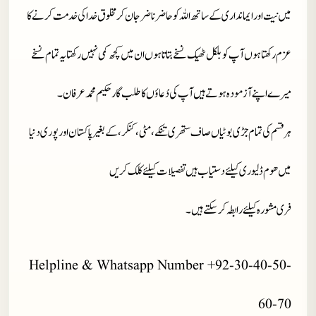
میں نیت اور ایمانداری کے ساتھ اللہ کو حاضر ناضر جان کر مخلوق خدا کی خدمت کرنے کا
عزم رکھتا ہوں آپ کو بلکل ٹھیک نسخے بتاتا ہوں ان میں کچھ کمی نہیں رکھتا یہ تمام نسخے
میرے اپنے آزمودہ ہوتے ہیں آپ کی دُعاؤں کا طلب گار حکیم محمد عرفان۔
ہر قسم کی تمام جڑی بوٹیاں صاف ستھری تنکے، مٹی، کنکر، کے بغیر پاکستان اور پوری دنیا
میں ھوم ڈلیوری کیلئے دستیاب ہیں تفصیلات کیلئے کلک کریں
فری مشورہ کیلئے رابطہ کر سکتے ہیں۔
Helpline & Whatsapp Number +92-30-40-50-
60-70