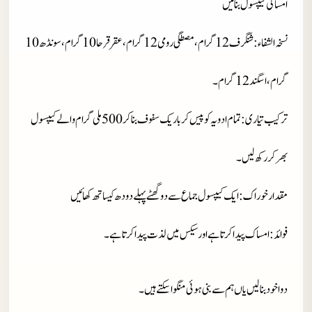
امساکی کیپسول بنائیں
نسخہ الشفاء
: شنگرف 12 گرام، مصطگی رومی 12 گرام، عقرقرحا 10 گرام، سونڈھ 10
گرام، اسگند 12 گرام۔
ترکیب تیاری
: تمام ادویہ کو پیس کر باریک سفوف بنا کر 500 ملی گرام والے کیپسول
بھر کر رکھ لیں۔
مقدار خوراک
: ایک کیپسول جماع سے دو گھٹے پہلے دودھ کیساتھ کھائیں
فوائد
: امساک پیدا کرتا ہے اور سیکس میں لذت پیدا کرتا ہے۔
دوا خود بنا لیں یاں ہم سے بنی ہوئی منگوا سکتے ہیں۔