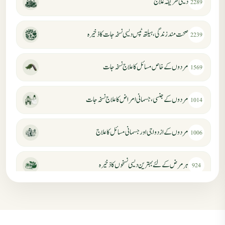
دیسی طریقہ علاج
2289
صحت مند زندگی، ہیلتھ ٹپس دیسی نسخہ جات کا ذخیرہ
2239
مردوں کے خاص مسائل کا علاج نسخہ جات
1569
مردوں کے جنسی، جسمانی امراض کا علاج نسخہ جات
1014
مردوں کے ازدواجی اور جسمانی مسائل کا علاج
1006
ہر مرض کے لئے بہترین دیسی نسخوں کا ذخیرہ
924
مردانہ کمزوری کا علاج جڑی بوٹیوں سے
869