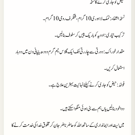
حیض کو جاری کرنے کا نسخہ
نسخہ الشفاء
: نمک لاہوری 10 گرام، شنگرف رومی 10 گرام۔
ترکیب تیاری
: ادویہ کو باریک پیس کر سفوف بنالیں۔
مقدار خوراک
: دو رتی سے چار رتی تک ایک گلاس نیم گرم دودھ یا پانی دن میں دو بار
استعمال کریں۔
فوائد
: حیض کو جاری کرنے کیلئے نہائیت بہترین علاج ہے۔
دوا خود بنا لیں یاں ہم سے بنی ہوئی منگوا سکتے ہیں۔
میں نیت اور ایمانداری کے ساتھ اللہ کو حاضر ناضر جان کر مخلوق خدا کی خدمت کرنے کا