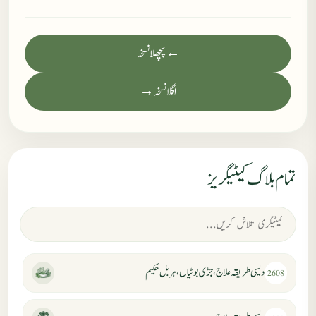
← پچھلا نسخہ
اگلا نسخہ →
تمام بلاگ کیٹیگریز
دیسی طریقہ علاج، جڑی بوٹیاں، ہربل حکیم
2608