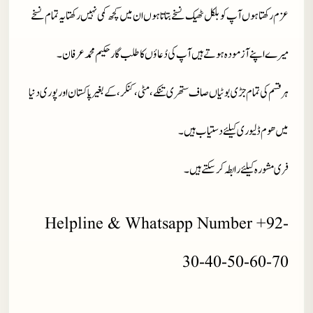
عزم رکھتا ہوں آپ کو بلکل ٹھیک نسخے بتاتا ہوں ان میں کچھ کمی نہیں رکھتا یہ تمام نسخے
میرے اپنے آزمودہ ہوتے ہیں آپ کی دُعاؤں کا طلب گار حکیم محمد عرفان۔
ہر قسم کی تمام جڑی بوٹیاں صاف ستھری تنکے، مٹی، کنکر، کے بغیر پاکستان اور پوری دنیا
میں ھوم ڈلیوری کیلئے دستیاب ہیں۔
فری مشورہ کیلئے رابطہ کر سکتے ہیں۔
Helpline & Whatsapp Number +92-
30-40-50-60-70