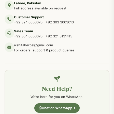
Lahore, Pakistan
مردوں کے خاص امراض کے بے شمار دیسی نسخے
267
Full address available on request.
Customer Support
عضو خاص کےلئے طلاء، مالش دیسی علاج
+92 324 0506070
|
+92 303 3003010
263
Sales Team
+92 304 0506070
|
+92 321 3131415
جلد کے امراض کےلئے مختلف دیسی نسخہ جات
238
alshifaherbal@gmail.com
For orders, support & product queries.
جگر کے امراض کےلئے مختلف دیسی نسخہ جات
236
خون کے امراض کےلئے مختلف دیسی نسخہ جات
226
Need Help?
کمر درد کا جڑی بو ٹیوں سے علاج اور نسخہ جات
198
We’re here for you on WhatsApp.
جسمانی کمزوری کا علاج اور نسخہ جات
193
Chat on WhatsApp