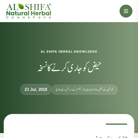
AL SHIFA HERBAL KNOWLEDGE
حیض کو جاری کرنے کا نسخہ
خواتین کے حیض، ماہواری، پیریڈز، مینسز کے مسائل دیسی علاج
23 Jul, 2018