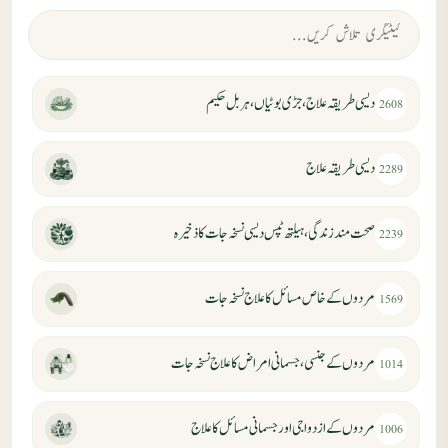
دیسی طریقہ علاج، جڑی بوٹیاں، ہربل حکیم
2608
دیسی طریقہ علاج
2289
صحت مند زندگی، ہیلتھ ٹپس دیسی نسخہ جات کا ذخیرہ
2239
مردوں کے خاص مسائل کا علاج نسخہ جات
1569
مردوں کے جنسی، جسمانی امراض کا علاج نسخہ جات
1014
مردوں کے ازدواجی اور جسمانی مسائل کا علاج
1006