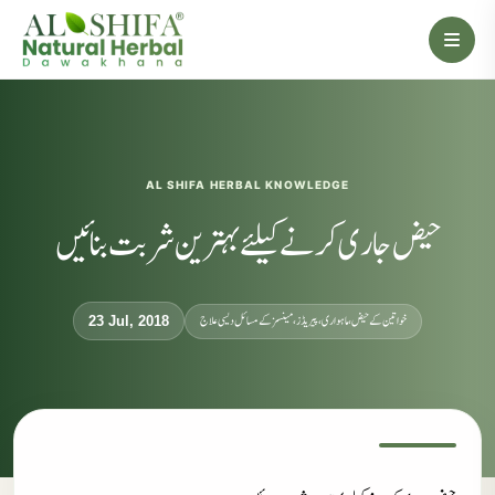
AL SHIFA HERBAL KNOWLEDGE
حیض جاری کرنے کیلئے بہترین شربت بنائیں
خواتین کے حیض، ماہواری، پیریڈز، مینسز کے مسائل دیسی علاج
23 Jul, 2018