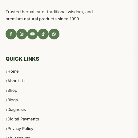
Trusted herbal care, traditional wisdom, and
امراضِ معدہ کا علاج دیسی نسخہ جات
557
premium natural products since 1999.
مادہ تولید، منی کا جڑی بوٹیوں کیساتھ علاج
539
معدہ اور آنتوں کے امراض کا علاج مختلف دیسی نسخہ جات
496
QUICK LINKS
Home
پیٹ، معدہ اور آنتوں کے امراض نسخہ جات
492
About Us
Shop
مشت زنی، ہاتھ رسی، ماسٹر بیشن کا علاج اور نسخہ جات
364
Blogs
Diagnosis
اعصاب اور پٹھوں کے امراض کےلئے دیسی نسخہ جات
350
Digital Payments
Privacy Policy
عورتوں کے امراض کےلئے مختلف دیسی نسخہ جات
334