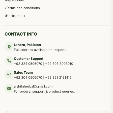
My account
Terms and conditions
مردانہ طاقت مردانہ ٹائمنگ مردانہ کمزوری کے لیے نسخہ جات
281
Herbs Index
دماغی امراض کےلئے مختلف دیسی نسخہ جات
277
CONTACT INFO
Lahore, Pakistan
مردوں کے خاص امراض کے بے شمار دیسی نسخے
267
Full address available on request.
Customer Support
عضو خاص کےلئے طلاء، مالش دیسی علاج
+92 324 0506070
|
+92 303 3003010
263
Sales Team
+92 304 0506070
|
+92 321 3131415
جلد کے امراض کےلئے مختلف دیسی نسخہ جات
238
alshifaherbal@gmail.com
For orders, support & product queries.
جگر کے امراض کےلئے مختلف دیسی نسخہ جات
236