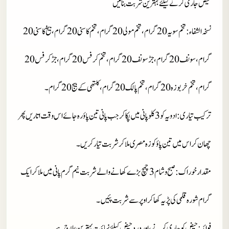
حیض جاری کرنے کیلئے بہترین شربت بنائیں
نسخہ الشفاء
: تخم سویہ 20 گرام، تخم مولی 20 گرام، تخم کاسنی 20 گرام، بیخ کاسنی 20
گرام، سونف 20 گرام، جڑ سونف 20 گرام، تخم کرفس 20 گرام، جڑ کرفس 20
گرام، تخم خربوزہ 20 گرام، تخم پالک 20 گرام، کلتھی کے بیج 20 گرام۔
ترکیب تیاری
: ادویہ کو 3 کلو پانی میں پکا کر جب پانی تین پاؤ رہ جائے اس وقت اتاریں پھر
چھان کر اس میں تین پاؤ کوزہ مصری ملا کر شربت تیار کریں۔
مقدار خوراک
: صبح و شام 3 چمچ بڑے کھانے والے شربت نیم گرم پانی میں ملا کر ایک
گرام شورہ قلمی کی پڑیہ کھا کر اوپر سے شربت پئیں۔
فوائد
: حیض کو جاری کرنے، اور درد حیض کیلئے نہائیت بہترین علاج ہے۔