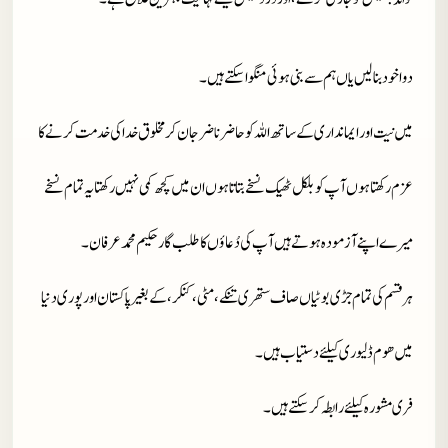
دوا خود بنا لیں یاں ہم سے بنی ہوئی منگوا سکتے ہیں۔
میں نیت اور ایمانداری کے ساتھ اللہ کو حاضر ناضر جان کر مخلوق خدا کی خدمت کرنے کا
عزم رکھتا ہوں آپ کو بلکل ٹھیک نسخے بتاتا ہوں ان میں کچھ کمی نہیں رکھتا یہ تمام نسخے
میرے اپنے آزمودہ ہوتے ہیں آپ کی دُعاؤں کا طلب گار حکیم محمد عرفان۔
ہر قسم کی تمام جڑی بوٹیاں صاف ستھری تنکے، مٹی، کنکر، کے بغیر پاکستان اور پوری دنیا
میں ھوم ڈلیوری کیلئے دستیاب ہیں۔
فری مشورہ کیلئے رابطہ کر سکتے ہیں۔