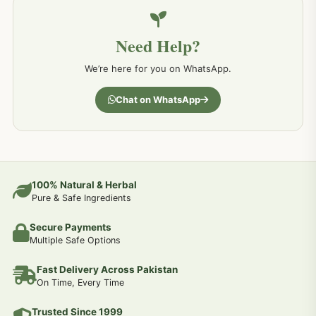
خون کے امراض کےلئے مختلف دیسی نسخہ جات
226
Need Help?
کمر درد کا جڑی بو ٹیوں سے علاج اور نسخہ جات
198
We’re here for you on WhatsApp.
جسمانی کمزوری کا علاج اور نسخہ جات
193
Chat on WhatsApp
دردیں تمام جسمانی دردوں کا دیسی علاج
190
عضو خاص کےلئے طلاء-تیل-آئل-روغن-دیسی نسخہ جات اور علاج
100% Natural & Herbal
188
Pure & Safe Ingredients
Secure Payments
جوڑوں کے امراض کےلئے مختلف دیسی نسخہ جات
186
Multiple Safe Options
Fast Delivery Across Pakistan
جریان و احتلام کےلئے دیسی نسخہ جات
182
On Time, Every Time
Trusted Since 1999