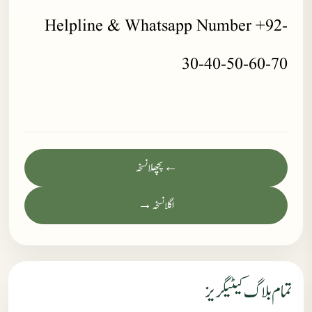
Helpline & Whatsapp Number +92-
30-40-50-60-70
← پچھلا نسخہ
اگلا نسخہ →
تمام بلاگ کیٹیگریز