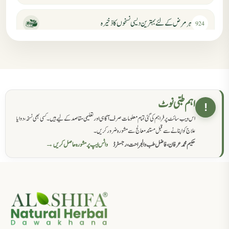
ہر مرض کے لئے بہترین دیسی نسخوں کا ذخیرہ
924
مردانہ کمزوری کا علاج جڑی بوٹیوں سے
869
حکماء کےلئے نسخہ جات
862
اہم طبی نوٹ
!
اس ویب سائٹ پر فراہم کی گئی تمام معلومات صرف آگاہی اور تعلیمی مقاصد کے لیے ہیں۔ کسی بھی نسخہ، دوا یا
سرعت انزال کا علاج اور دیسی نسخہ جات
818
علاج کو اپنانے سے قبل مستند معالج سے مشورہ ضرور کریں۔
حکیم محمد عرفان، فاضل طب والجراحت، رجسٹرڈ
واٹس ایپ پر مشورہ حاصل کریں →
عضوخاص کے لئے طلاء جات کے زبردست نسخے
746
جریان، احتلام کےلئے جڑی بوٹیوں کیساتھ دیسی علاج
719
ذکاوت حس کے علاج کےلئے مختلف دیسی نسخہ جات
636