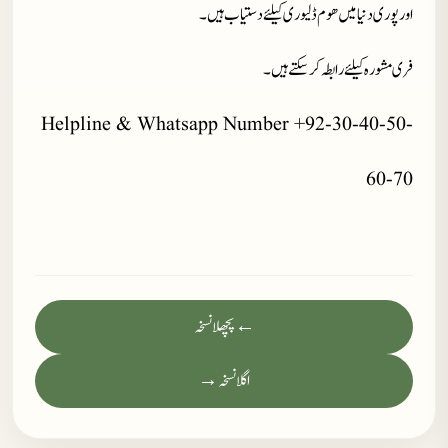
اور پوری دنیا میں ھوم ڈلیوری کیلئے دستیاب ہیں ۔
فری مشورہ کیلئے رابطہ کر سکتے ہیں۔
Helpline & Whatsapp Number +92-30-40-50-
60-70
← پچھلا نسخہ
اگلا نسخہ →