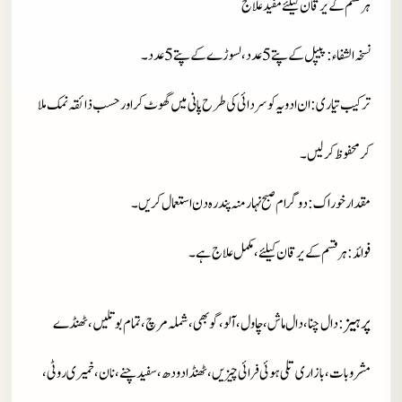
ہر قسم کے یرقان کیلئے مفید علاج
نسخہ الشفاء
: پیپل کے پتے 5 عدد، لسوڑے کے پتے 5 عدد۔
ترکیب تیاری
: ان ادویہ کو سردائی کی طرح پانی میں گھوٹ کر اور حسب ذائقہ نمک ملا
کر محفوظ کرلیں۔
مقدار خوراک
: دو گرام صبح نہار منہ پندرہ دن استعمال کریں۔
فوائد
: ہر قسم کے یرقان کیلئے، مکمل علاج ہے۔
پر ہیز
: دال چنا، دال ماش، چاول، آلو، گوبھی، شملہ مرچ، تمام بوتلیں، ٹھنڈے
مشروبات، بازاری تلی ہوئی فرائی چیزیں، ٹھنڈا دودھ، سفید چنے،نان، خمیری روٹی،