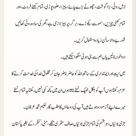
ڈبل روٹی، بڑا گوشت، چھوٹے بڑے پائے، پیزا، حلوہ پوڑی، تمام کھٹے فروٹ، اور
تمام کھٹی چیزیں، سموسے، پکوڑے، برگر، پرہیز لازمی ہے، گھر کی سادہ روٹی کھائیں
شوربے والا سالن زیادہ استعمال کریں۔
دوا خود بنا لیں یاں ہم سے بنی ہوئی منگوا سکتے ہیں۔
میں نیت اور ایمانداری کے ساتھ اللہ کو حاضر ناضر جان کر مخلوق خدا کی خدمت کرنے کا
عزم رکھتا ہوں آپ کو بلکل ٹھیک نسخے بتاتا ہوں ان میں کچھ کمی نہیں رکھتا یہ تمام نسخے
میرے اپنے آزمودہ ہوتے ہیں آپ کی دوعاؤں کا طلب گار حکیم محمد عرفان۔
جڑی بوٹیاں، ہر قسم کی تمام جڑی بوٹیاں صاف ستھری تنکے، مٹی، کنکر، کے بغیر پاکستان