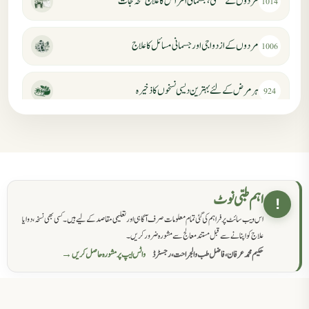
مردوں کے جنسی، جسمانی امراض کا علاج نسخہ جات
1014
مردوں کے ازدواجی اور جسمانی مسائل کا علاج
1006
ہر مرض کے لئے بہترین دیسی نسخوں کا ذخیرہ
924
مردانہ کمزوری کا علاج جڑی بوٹیوں سے
869
حکماء کےلئے نسخہ جات
862
اہم طبی نوٹ
!
اس ویب سائٹ پر فراہم کی گئی تمام معلومات صرف آگاہی اور تعلیمی مقاصد کے لیے ہیں۔ کسی بھی نسخہ، دوا یا
سرعت انزال کا علاج اور دیسی نسخہ جات
818
علاج کو اپنانے سے قبل مستند معالج سے مشورہ ضرور کریں۔
حکیم محمد عرفان، فاضل طب والجراحت، رجسٹرڈ
واٹس ایپ پر مشورہ حاصل کریں →
عضوخاص کے لئے طلاء جات کے زبردست نسخے
746