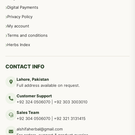
اعصاب اور پٹھوں کے امراض کےلئے دیسی نسخہ جات
350
Digital Payments
Privacy Policy
عورتوں کے امراض کےلئے مختلف دیسی نسخہ جات
334
My account
Terms and conditions
مردانہ طاقت مردانہ ٹائمنگ مردانہ کمزوری کے لیے نسخہ جات
281
Herbs Index
دماغی امراض کےلئے مختلف دیسی نسخہ جات
277
CONTACT INFO
Lahore, Pakistan
مردوں کے خاص امراض کے بے شمار دیسی نسخے
267
Full address available on request.
Customer Support
عضو خاص کےلئے طلاء، مالش دیسی علاج
+92 324 0506070
|
+92 303 3003010
263
Sales Team
+92 304 0506070
|
+92 321 3131415
جلد کے امراض کےلئے مختلف دیسی نسخہ جات
238
alshifaherbal@gmail.com
For orders, support & product queries.