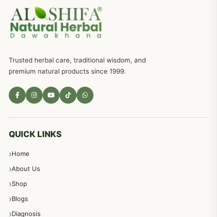
جریان، احتلام کےلئے جڑی بوٹیوں کیساتھ دیسی علاج
719
ذکاوت حس کے علاج کےلئے مختلف دیسی نسخہ جات
636
Trusted herbal care, traditional wisdom, and
امراضِ معدہ کا علاج دیسی نسخہ جات
557
premium natural products since 1999.
مادہ تولید، منی کا جڑی بوٹیوں کیساتھ علاج
539
معدہ اور آنتوں کے امراض کا علاج مختلف دیسی نسخہ جات
496
QUICK LINKS
Home
پیٹ، معدہ اور آنتوں کے امراض نسخہ جات
492
About Us
Shop
مشت زنی، ہاتھ رسی، ماسٹر بیشن کا علاج اور نسخہ جات
364
Blogs
Diagnosis