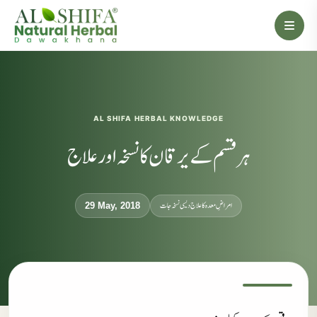
AL SHIFA HERBAL KNOWLEDGE
ہر قسم کے یرقان کا نسخہ اور علاج
امراضِ معدہ کا علاج دیسی نسخہ جات
29 May, 2018