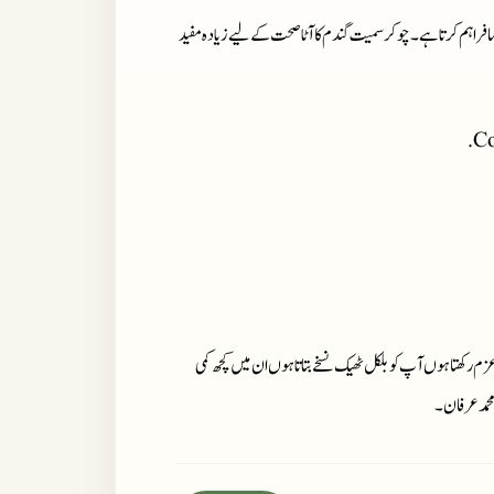
نما فراہم کرتا ہے۔ چوکر سمیت گندم کا آٹا صحت کے لیے زیادہ مفید
Co
زم رکھتا ہوں آپ کو بلکل ٹھیک نسخے بتاتا ہوں ان میں کچھ کمی
محمد عرفان۔