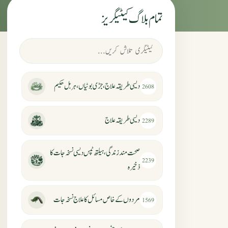
تمام بلاگ کیٹیگریز
دیسی طریقہ علاج، جڑی بوٹیاں، ہربل حکیم
2608
دیسی طریقہ علاج
2289
صحت مند زندگی، ہیلتھ ٹپس دیسی نسخہ جات کا
2239
ذخیرہ
مردوں کے خاص مسائل کا علاج نسخہ جات
1569