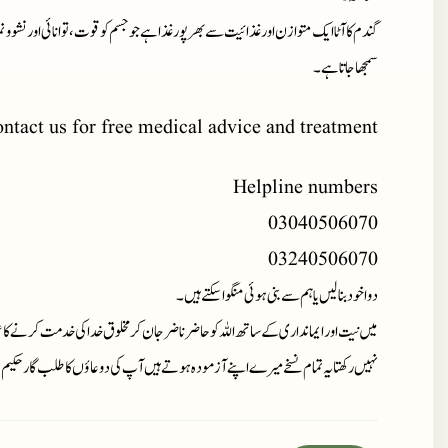
گندم کا آٹا ایک متوازن اور غذائیت سے بھرپور غذا ہے جو جسم کو قوت، توانائی اور نشوو
سمجھا جاتا ہے۔
ntact us for free medical advice and treatment.
Helpline numbers
03040506070
03240506070
دوا خود بنا لیں یا ہم سے بنی ہوئی منگوا سکتے ہیں۔
میں نیت اور ایمانداری کے ساتھ اللہ کو حاضر ناضر جان کر مخلوق خدا کی خدمت کرنے کا ع
نہیں رکھتا یہ تمام نسخے میرے اپنے آزمودہ ہوتے ہیں آپ کی دوعاؤں کا طلب گار حکیم 