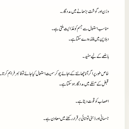
وزن اور گوشت بڑھانے میں مددگار۔
مناسب استعمال سے جسم کو غذائیت ملتی ہے۔
دبلا پن میں فائدہ دے سکتا ہے۔
ہاضمے کے لیے مفید۔
خاص طور پر اگر آٹا چھاننے کے بجائے چوکر سمیت استعمال کیا جائے تو فائبر فراہم کرتا 
قبض کے مسئلے میں مددگار ہو سکتا ہے۔
اعصاب کو قوت دیتا ہے۔
جسمانی اور ذہنی توانائی برقرار رکھنے میں معاون ہے۔