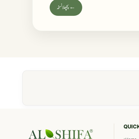
← پچھلا نسخہ
QUICK