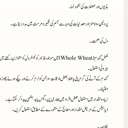
ہڈیوں اور عضلات کی نشوونما۔
پروٹین، وٹامنز اور معدنیات کی وجہ سے جسم کی تعمیر و مرمت میں مدد دیتا ہے۔
دل کی صحت۔
مکمل گندم (Whole Wheat) میں موجود فائبر کولیسٹرول کو متوازن رکھنے میں مدد دے سکتا ہے۔
بیرونی استعمال۔
گندم کے آٹے کی گرم پٹی یا ضماد بعض اوقات سوجن کو نرم کرنے اور پکے ہوئے پھوڑوں
احتیاط۔
زیادہ مقدار میں استعمال بعض افراد میں بھاری پن، گیس یا بدہضمی پیدا کر سکتا ہے۔
ذیابیطس کے مریض مقدار اور معالج کے مشورے کے مطابق استعمال کریں۔
خلاصہ۔