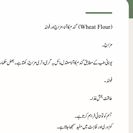
(Wheat Flour) گندم کا آٹا، مزاج اور فوائد
مزاج۔
یونانی طب کے مطابق گندم کا آٹا معتدل مائل بہ گرمی و تری مزاج رکھتا ہے۔ بعض حکماء
فوائد۔
طاقت بخش غذا۔
جسم کو توانائی فراہم کرتا ہے۔
کمزوری اور نقاہت میں مفید سمجھا جاتا ہے۔