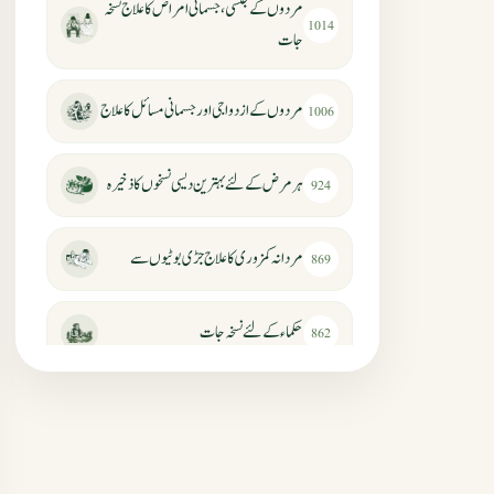
مردوں کے جنسی، جسمانی امراض کا علاج نسخہ
1014
جات
مردوں کے ازدواجی اور جسمانی مسائل کا علاج
1006
ہر مرض کے لئے بہترین دیسی نسخوں کا ذخیرہ
924
مردانہ کمزوری کا علاج جڑی بوٹیوں سے
869
حکماء کےلئے نسخہ جات
862
سرعت انزال کا علاج اور دیسی نسخہ جات
818
عضوخاص کے لئے طلاء جات کے زبردست
746