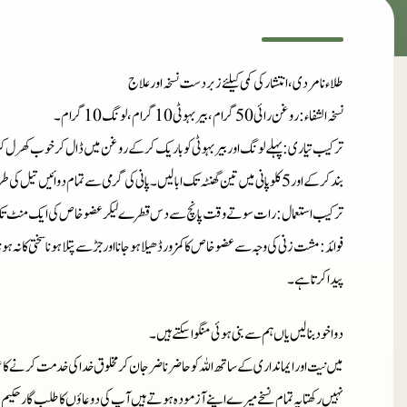
طلاء نامردی، انتشار کی کمی کیلئے زبردست نسخہ اور علاج
نسخہ الشفاء
: روغن رائی 50 گرام، بیر بہوٹی 10 گرام، لونگ 10 گرام۔
ترکیب تیاری
: پہلے لونگ اور بیر بہوٹی کو باریک کرکے روغن میں ڈال کر خوب کھرل
بند کر کے اور5 کلو پانی میں تین گھنٹہ تک ابالیں۔ پانی کی گرمی سے تمام دوائیں تیل کی طرح ہوجائیں پھر نتھار کر صاف شیشی میں محفوظ کرلیں۔
ترکیب استعمال
: رات سوتے وقت پانچ سے دس قطرے لیکرعضو خاص کی ایک منٹ تک مال
فوائد
: مشت زنی کی وجہ سے عضوخاص کا کمزور ڈھیلا ہوجانا اور جڑ سے پتلا ہونا سختی کا نہ ہونا
پیدا کرتا ہے۔
دوا خود بنا لیں یاں ہم سے بنی ہوئی منگوا سکتے ہیں۔
میں نیت اور ایمانداری کے ساتھ اللہ کو حاضر ناضر جان کر مخلوق خدا کی خدمت کرنے کا ع
نہیں رکھتا یہ تمام نسخے میرے اپنے آزمودہ ہوتے ہیں آپ کی دوعاؤں کا طلب گار حکیم 