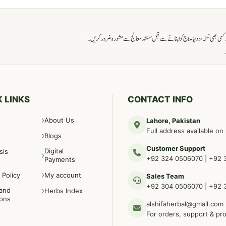
ی بھی نسخہ، دوا یا علاج کو اپنانے سے قبل مستند معالج سے مشورہ ضرور کریں۔
→
 LINKS
CONTACT INFO
About Us
Lahore, Pakistan
Full address available on
Blogs
Customer Support
Digital
sis
+92 324 0506070
|
+92 
Payments
 Policy
My account
Sales Team
+92 304 0506070
|
+92 
and
Herbs Index
ions
alshifaherbal@gmail.com
For orders, support & pr