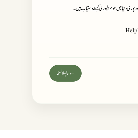
ور پوری دنیا میں ھوم ڈلیوری کیلئے دستیاب ہیں۔
Help
← پچھلا نسخہ