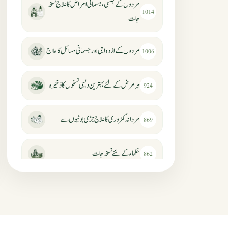
مردوں کے جنسی، جسمانی امراض کا علاج نسخہ
1014
جات
مردوں کے ازدواجی اور جسمانی مسائل کا علاج
1006
ہر مرض کے لئے بہترین دیسی نسخوں کا ذخیرہ
924
مردانہ کمزوری کا علاج جڑی بوٹیوں سے
869
حکماء کےلئے نسخہ جات
862
سرعت انزال کا علاج اور دیسی نسخہ جات
818
عضوخاص کے لئے طلاء جات کے زبردست
746