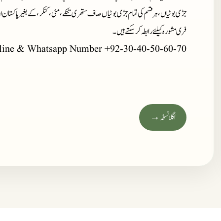
جڑی بوٹیاں، ہر قسم کی تمام جڑی بوٹیاں صاف ستھری تنکے، مٹی، کنکر، کے بغیر پاکستان ا
فری مشورہ کیلئے رابطہ کر سکتے ہیں۔
line & Whatsapp Number +92-30-40-50-60-70
اگلا نسخہ →