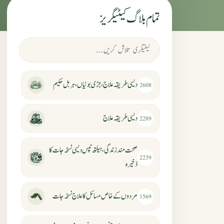
تمام بلاگ کیٹیگریز
دیسی طریقہ علاج، جڑی بوٹیاں، ہربل حکیم
2608
دیسی طریقہ علاج
2289
صحت مند زندگی، ہیلتھ ٹپس دیسی نسخہ جات کا
2239
ذخیرہ
مردوں کے خاص مسائل کا علاج نسخہ جات
1569