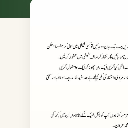
 کریں جب یک جان ہوجائیں تو کسی شیشی میں ڈال کر مضبوط ڈھکن
ش کیا کریں ایک دن چھوڑ کر ایک ماہ استعمال کریں
، نامردی، انتشار کی کمی کیلئے بےحد مفید طلاء ہے۔موٹا لمبا اور سختی
زم رکھتا ہوں آپ کو بلکل ٹھیک نسخے بتاتا ہوں ان میں کچھ کمی
محمد عرفان۔